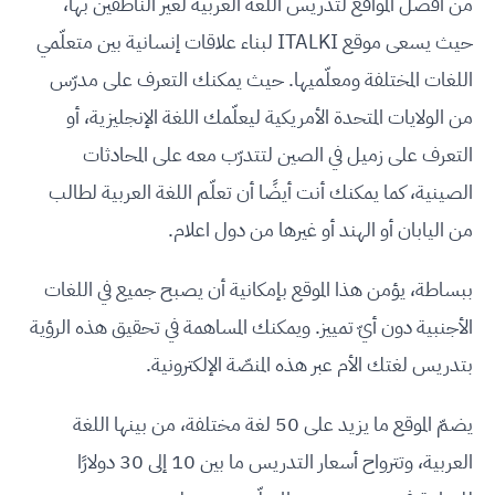
من أفضل المواقع لتدريس اللغة العربية لغير الناطقين بها،
حيث يسعى موقع ITALKI لبناء علاقات إنسانية بين متعلّمي
اللغات المختلفة ومعلّميها. حيث يمكنك التعرف على مدرّس
من الولايات المتحدة الأمريكية ليعلّمك اللغة الإنجليزية، أو
التعرف على زميل في الصين لتتدرّب معه على المحادثات
الصينية، كما يمكنك أنت أيضًا أن تعلّم اللغة العربية لطالب
من اليابان أو الهند أو غيرها من دول اعلام.
ببساطة، يؤمن هذا الموقع بإمكانية أن يصبح جميع في اللغات
الأجنبية دون أيّ تمييز. ويمكنك المساهمة في تحقيق هذه الرؤية
بتدريس لغتك الأم عبر هذه المنصّة الإلكترونية.
يضمّ الموقع ما يزيد على 50 لغة مختلفة، من بينها اللغة
العربية، وتترواح أسعار التدريس ما بين 10 إلى 30 دولارًا