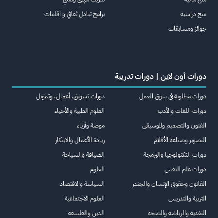
منح دراسية
برامج تبادل ثقافي و اقامات
جوائز ومسابقات
دورات أون لاين | دورات تدريبة
دورات مطلوبة في سوق العمل
دورات تسويق، أعمال، وتمويل
دورات اللغات والأدب
العلوم الطبية والأحياء
الفنون والتصميم والموسيقى
موضة وأزياء
التصوير وصناعة الأفلام
ريادة الأعمال والابتكار
دورات التكنولوجيا والبرمجة
الضيافة والسياحة
دورات علم النفس
العلوم
القانون وحقوق الإنسان والجندر
السياسة والاقتصاد
التربية والتدريس
العلوم الاجتماعية
التغذية والرياضة والصحة
الدين والفلسفة