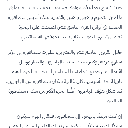
حيث تتمتع بعملة قوية وتوفر مستويات معيشية عالية، بما في
ذلك في التعليم والأجور والأمن والأمان. منذ تأسيس سنغافورة
الحديثة في أوائل القرن التاسع عشر، اعتمدت على الهجرة
كعامل رئيسي للنمو السكاني بسبب موقعها الاستراتيجي.
خلال القرنين التاسع عشر والعشرين، تطورت سنغافورة إلى مركز
تجاري مزدهر وكبير حيث انجذب المهاجرون والتجَار ورجال
الأعمال من جميع أنحاء آسيا لسياستها التجارية الحرّة. لفترة
طويلة بعد تأسيسها، كان غالبية سكان سنغافورة من المهاجرين،
كما شكل هؤلاء المهاجرون أيضًا الجزء الأكبر من سكان سنغافورة
الحالييِن.
إن كنت مهتمًّا بالهجرة إلى سنغافورة، فمقال اليوم سيكون
مفيدًا لك حتمًا، لأننا سنضع بين يديك الدليل الشامل للعمل