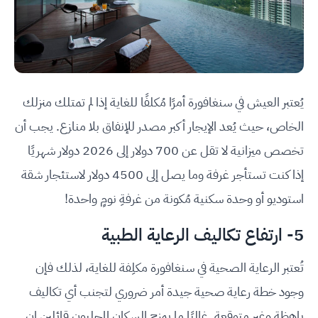
يُعتبر العيش في سنغافورة أمرًا مُكلفًا للغاية إذا لم تمتلك منزلك
الخاص، حيث يُعد الإيجار أكبر مصدر للإنفاق بلا منازع. يجب أن
تخصص ميزانية لا تقل عن 700 دولار إلى 2026 دولار شهريًا
إذا كنت تستأجر غرفة وما يصل إلى 4500 دولار لاستئجار شقة
استوديو أو وحدة سكنية مُكونة من غرفةِ نومٍ واحدة!
5- ارتفاع تكاليف الرعاية الطبية
تُعتبر الرعاية الصحية في سنغافورة مكلِفة للغاية، لذلك فإن
وجود خطة رعاية صحية جيدة أمر ضروري لتجنب أي تكاليف
باهظة وغير متوقعة. غالبًا ما يمزح السكان المحليون قائلين إن