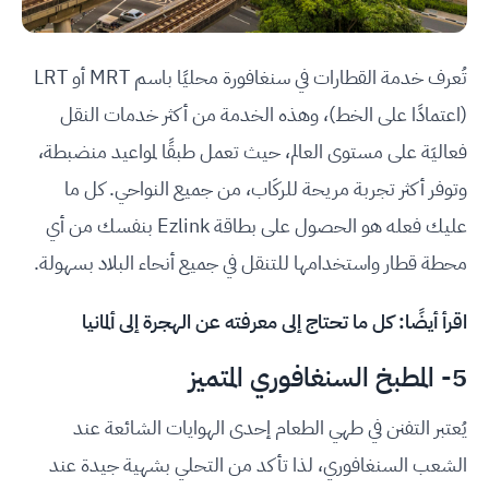
تُعرف خدمة القطارات في سنغافورة محليًا باسم MRT أو LRT
(اعتمادًا على الخط)، وهذه الخدمة من أكثر خدمات النقل
فعاليَة على مستوى العالم، حيث تعمل طبقًا لمواعيد منضبطة،
وتوفر أكثر تجربة مريحة للركَاب، من جميع النواحي. كل ما
عليك فعله هو الحصول على بطاقة Ezlink بنفسك من أي
محطة قطار واستخدامها للتنقل في جميع أنحاء البلاد بسهولة.
اقرأ أيضًا:
كل ما تحتاج إلى معرفته عن الهجرة إلى ألمانيا
5- المطبخ السنغافوري المتميز
يُعتبر التفنن في طهي الطعام إحدى الهوايات الشائعة عند
الشعب السنغافوري، لذا تأكد من التحلي بشهية جيدة عند