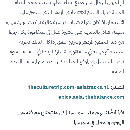
المهاجرون الرحال من جميع أنحاء العالم، بسبب جودة الحياة
العالية فيها والوضع الاقتصادي المُزدهر الذي يشجع على
الاستثمار. إذا كان لديك شهادة دراسية عالية أو كنت تجيد مهارة
معينة، فبادر بالتقديم على تأشيرة عمل في سنغافورة وكن جزءًا
من هذا المجتمع المُزدهر وسريع النمو. إذا كان لديك تجربة
سياحية أو مهنية في سنغافورة، فشاركنا إياها في التعليقات، ولا
تنسَ التسجيل في الموقع ليصلك كل جديد من المقالات المفيدة
الممتعة.
المصدر:
،
asiatracks.nl
،
theculturetrip.com
epica.asia
،
thebalance.com
اقرأ أيضًا:
الهجرة إلى سويسرا | كل ما تحتاج معرفته عن
الهجرة والعمل في سويسرا