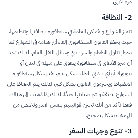
مرةً أخرى.
2- النظافة
تتميز الشوارع والأماكن العامة في سنغافورة بنظافتها وتنظيمها،
حيث يحظر القانون السنغافوري إلقاء أي قمامة في الشوارع كما
يحظر تناول الطعام والشراب في وسائل النقل العام، لذلك تجد
أن مترو الأنفاق في سنغافورة يتفوق على مثيله في لندن أو
نيويورك أو أي بلد في العالم. بشكل عام، يقدر سكان سنغافورة
الانضباط ويحترمون القانون بشكل كبير، لذلك يتم الحفاظ على
الشوارع نظيفة ويتم صيانتها جيدًا. لذلك إذا ذهبت إلى هناك،
فقط تأكد من أنك تحترم قوانينهم بنفس القدر وتخلص من
المهملات بشكل صحيح.
3- تنوع وجهات السفر