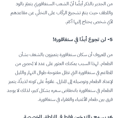
من الجدير بالذكر أيضًا أنّ الشعب السنغافوري يتميّز بالود
واللطف حيث يتمّ تشجيع الركّاب على التخلّي عن مقاعدهم
لأي شخص يحتاج إليها أكثر.
5- لن تجوع أبدًا في سنغافورة!
من المعروف أن سكان سنغافورة يتميزون بالشغف بشأن
الطعام. لهذا السبب يمكنك العثور على عدد لا يُحصى من
المطاعم في سنغافورة التي تظل مفتوحة طوال النهار والليل
لإعداد الطعام وتوصيله إلى المنازل. علاوةً على كونه لذيذًا، يتميز
الطعام في سنغافورة بانخفاض سعره بشكل كبير، لذلك لا يوجد
فرق بين طعام الأغنياء والفقراء في سنغافورة.
6- يسمح بالتدخين فقط في المناطق المخصصة