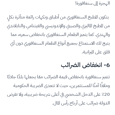
الهجرة إلى سنغافورة!
يتكون المطبخ السنغافوري من أطباق ونكهات رائعة متأثرة بكلٍ
من المطبخ الماليزي والصيني والإندونيسي والفيتنامي والتايلاندي
والهندي. كما يتميز الطعام السنغافوري بانخفاض سعره، مما
يتيح لك الاستمتاع بجميع أنواع الطعام السنغافوري دون أي
قلق على الميزانية.
6- انخفاض الضرائب
تتميز سنغافورة بانخفاض قيمة الضرائب ممّا يجعلها بلدًا جاذبًا
وملاذًا آمنًا للمستثمرين، حيث لا تتعدى الضريبة الحكومية
20٪ على الدخل الشخصي في أعلى شريحة ضريبية، ولا تفرض
الدولة ضرائب على أرباح رأس المال.