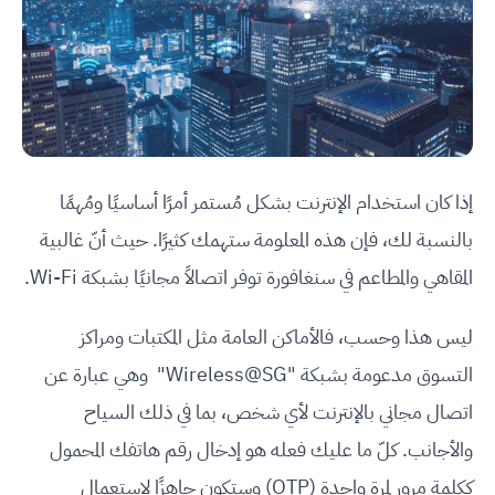
إذا كان استخدام الإنترنت بشكل مُستمر أمرًا أساسيًا ومُهمًا
بالنسبة لك، فإن هذه المعلومة ستهمك كثيرًا. حيث أنّ غالبية
المقاهي والمطاعم في سنغافورة توفر اتصالاً مجانيًا بشبكة Wi-Fi.
ليس هذا وحسب، فالأماكن العامة مثل المكتبات ومراكز
التسوق مدعومة بشبكة "Wireless@SG" وهي عبارة عن
اتصال مجاني بالإنترنت لأي شخص، بما في ذلك السياح
والأجانب. كلّ ما عليك فعله هو إدخال رقم هاتفك المحمول
ككلمة مرور لمرة واحدة (OTP) وستكون جاهزًا لاستعمال