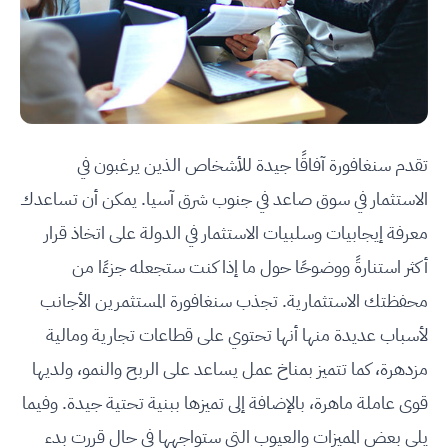
تقدم سنغافورة آفاقًا جيدة للأشخاص الذين يرغبون في
الاستثمار في سوق صاعد في جنوب شرق آسيا. يمكن أن تساعدك
معرفة إيجابيات وسلبيات الاستثمار في الدولة على اتخاذ قرار
أكثر استنارةً ووضوحًا حول ما إذا كنت ستجعله جزءًا من
محفظتك الاستثمارية. تجذب سنغافورة المستثمرين الأجانب
لأسباب عديدة منها أنها تحتوي على قطاعات تجارية ومالية
مزدهرة، كما تتميز بمناخ عمل يساعد على الربح والنمو، ولديها
قوى عاملة ماهرة، بالإضافة إلى تميزها ببنية تحتية جيدة. وفيما
يلي بعض المميزات والعيوب التي ستواجهها في حال قررت بدء