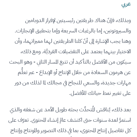
عربي
وبذلك، فإنّ هناك طريقتين رئيسيتين لإفراز الدوبامين
والسيروتونين، إما بالرغبات السريعة وإما بتحقيق الإنجازات.
وهنا يجب الإشارة إلى أنّ كلتا الطريقتين لهما مميزاتهما، وأن
الاختيار بينهما يعتمد على التفضيلات الفرديَّة. ومع ذلك،
سيكون من الأفضل بالتأكيد أن تتبع المسار الثاني - وهو البحث
عن هرمون السعادة من خلال الإنتاج أو الإبداع - عبر تعلُّم
مهارات جديدة، والسعي للنجاح في مجالك لما لذلك من دور
على تغيير نمط حياتك للأفضل.
بعد ذلك، يُناقش المُتحدِّث بحثه طويل الأمد عن شغفه والذي
استمرَّ لعدة سنوات حتى اكتشف عالم إنشاء المحتوى. تعرّف على
كل تفاصيل إنتاج المحتوى، بما في ذلك التصوير والمونتاج وإنتاج