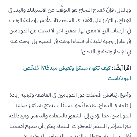
وبالتالي، فإنّ مُفتاح النجاح هو التوقُّف عن الاستهلاك والبدء في
الإنتاج، والتركيز على الأهداف الشخصيَّة بدلًا من إضاعة الوقت
في الرغبات التي لا معنى لها. بمعنى آخر، لا تبحث عن الدوبامين
في تناول وجبة لذيذة أو قضاء الوقت في اللعب، بل ابحث عنه
في الإنجاز وتحقيق النجاح!
اقرأ أيضًا:
كيف تكون مبتكرًا وتعيش مبدعًا؟| مُلخّص
البودكاست
وأخيرًا، يُناقش المُتحدِّث دور الدوبامين في العاطفة وكيفية زيادة
إنتاجه في الدماغ. عندما نُجرّب شيئًا نستمتع به، يُفرز دماغنا
الدوبامين، مما يؤدي إلى الشعور بالسعادة والتحفيز. ومع ذلك،
مع التعرُّض المستمر للمحفزات الممتعة، يمكن أن تصبح أدمغتنا
أقل حساسية، وتتطلب المزيد من الدوبامين لتحقيق نفس