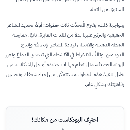
المستوى من المتعة.
ولمواجهة ذلك، يقترح المُتحدِّث ثلاث خطوات: أولاً، تحديد المشاعر
الحقيقية والتركيز عليها بدلاً من الملذات العابرة. ثانيًا، ممارسة
اليقظة الذهنية والامتنان لزيادة المشاعر الإيجابيَّة وإنتاج
الدوبامين. وثالثًا، الانخراط في الأنشطة التي تتحدى الدماغ وتعزز
المرونة العصبيَّة، مثل تعلم مهارات جديدة أو حل المشكلات. من
خلال تنفيذ هذه الخطوات، ستتمكّن من إحياء شغفك وتحسين
رفاهيّتك بشكلٍ عام.
احترِف البودكاست من مكانك!