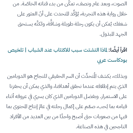
الصوت، وبعد عام ونصف، تمكَّن من بدء قناته الخاصّة. من
خلال رواية هذه التجربة، يُؤكِّد المتحدث على أنّ العثور على
شغفك يُمكن أن يكون رحلة طويلة وشاقَّة، ولكنَّه يستحق
الجهد المبذول.
اقرأ أيضًا:
لماذا التشتت سبب للاكتئاب عند الشباب | تلخيص
بودكاست عربي
وبذلك، يكشف المُتحدِّث أن السر الحقيقي للنجاح هو الدوبامين
الذي يتم إطلاقه عندما نحقق أهدافنا، والذي يمكن أن يحفزنا
على الاستمرار. وبفضل الدوبامين الذي كان يسري في عروقه أثناء
قيامه بما يُحب، صمّم على إكمال رحلته في عالم إنتاج المحتوى بما
فيها من صعوبات حتى أصبح واحدًا من بين العديد من الأفراد
الناجحين في هذه الصناعة.