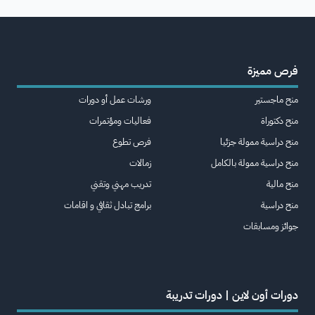
فرص مميزة
منح ماجستير
ورشات عمل أو دورات
منح دكتوراة
فعاليات ومؤتمرات
منح دراسية ممولة جزئيا
فرص تطوع
منح دراسية ممولة بالكامل
زمالات
منح مالية
تدريب مهني وتقني
منح دراسية
برامج تبادل ثقافي و اقامات
جوائز ومسابقات
دورات أون لاين | دورات تدريبة