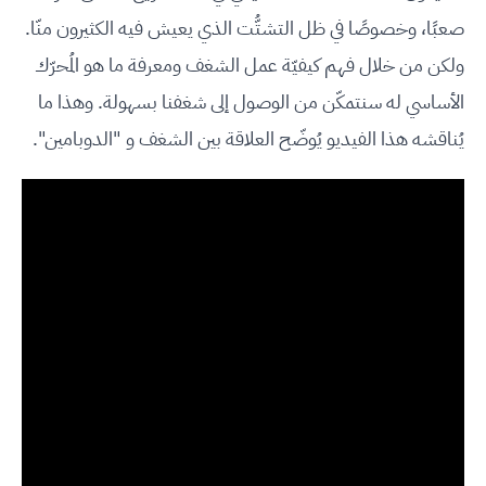
صعبًا، وخصوصًا في ظل التشتُّت الذي يعيش فيه الكثيرون منّا.
ولكن من خلال فهم كيفيّة عمل الشغف ومعرفة ما هو المُحرّك
الأساسي له سنتمكّن من الوصول إلى شغفنا بسهولة. وهذا ما
يُناقشه هذا الفيديو يُوضّح العلاقة بين الشغف و "الدوبامين".