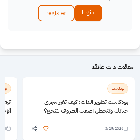
login
register
مقالات ذات علاقة
بودكاست
بودك
بودكاست تطوير الذات: كيف تغير مجرى
كيف ن
حياتك وتتخطى أصعب الظروف لتنجح؟
الإجا
024
3/25/2026