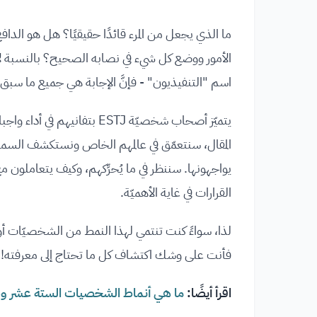
ما الذي يجعل من المرء قائدًا حقيقيًا؟ هل هو الدافع إ
اسم "التنفيذيون" - فإنَّ الإجابة هي جميع ما سبق
يتميّز أصحاب شخصيّة ESTJ بت
المقال، سنتعمّق في عالمهم الخاص ونستكشف السمات ال
يواجهونها. سننظر في ما يُحرِّكهم، وكيف يتعاملون مع
القرارات في غاية الأهميّة.
لذا، سواءً كنت تنتمي لهذا النمط من الشخصيّات أ
فأنت على وشك اكتشاف كل ما تحتاج إلى معرفته!
اقرأ أيضًا:
ما هي أنماط الشخصيات الستة عشر وص