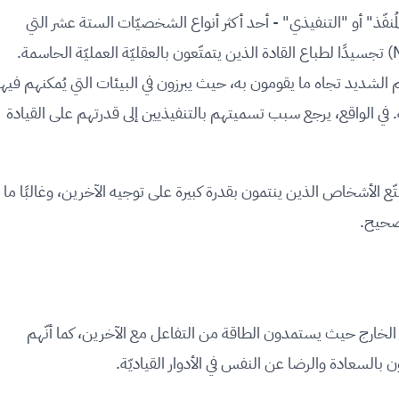
ف أيضًا باسم "المُنفّذ" أو "التنفيذي" - أحد أكثر أنواع الشخصيّات الستة عشر التي
حددها مؤشر مايرز بريجز لأنواع الشخصيّات (MBTI) تجسيدًا لطباع القادة الذين يتمتّعون بالعقليّة العمليّة الحاسمة.
الشديد تجاه ما يقومون به، حيث يبرزون في البيئات التي يُمكنهم فيها
بة. في الواقع، يرجع سبب تسميتهم بالتنفيذيين إلى قدرتهم على القيادة
متّع الأشخاص الذين ينتمون بقدرة كبيرة على توجيه الآخرين، وغالبًا ما
لصحيح.
 (E): يُركِّز أصحاب شخصيّة ESTJ على الخارج حيث يستمدون الطاقة من التفاعل مع الآخرين، كما أنّهم
ن بالسعادة والرضا عن النفس في الأدوار القياديّة.