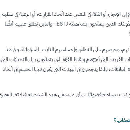
لى الإنجاز، أو الثقة في النفس عند اتّخاذ القرارات، أو الرغبة في تنظيم
الأمور ووضع كل شيء في نصابه الصحيح؟ بالنسبة لأولئك الذين يتمتّعون بشخصيّة ESTJ - والذين يُطلق عليهم أيضًا
!
فانيهم في أداء واجباتهم، وحرصهم على النظام، وإحساسهم الثابت بالمسؤوليّة. وفي هذا
فريدة التي تُميّزهم ونقاط القوّة التي يتمتّعون بها والتحديّات التي
 العلاقات، ولماذا ينجحون في البيئات التي يكون فيها الحسم في اتّخاذ
و كنت ببساطة فضوليًا بشأن ما يجعل هذه الشخصيّة قياديّة بالفطرة،
فاتها؟