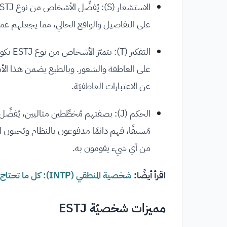
على التفاصيل والواقع الحالي، مما يجعلهم عملي
التفكي
على العاطفة والشعور. وبالطبع يضمن هذا الأمر 
عن الاعتبارات العاطفيّة.
مُسبقًا، فهم دائمًا مدفوعون بالنظام ويُحبون ا
من أي شيء يقومون به.
اقرأ أيضًا:
شخصية المنطقي (INTP): كل ما تحتاج معرفته عن مزاياها وعيوبها وسماتها
مميزات شخصيّة ESTJ