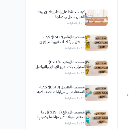
كيف تحافظ على إنتاجيتك في بيئة
العمل خلال رمضان؟
9
دقيقة قراءة
شخصية المغامر (ISFP): كيف
تستغل جرأتك لتحقيق النجاح في
حياتك
14
دقيقة قراءة
شخصية الموهوب (ISTP):
استراتيجيات تعزيز الإبداع والتواصل
الفعّال
15
دقيقة قراءة
شخصية القنصل (ESFJ): كيفية
الاستفادة من مهاراتك الاجتماعية
لتحقيق نتائج إيجابية
14
دقيقة قراءة
شخصية المدافع (ISFJ): كل ما
تحتاج معرفته عن مزاياها وعيوبها
وصفاتها
15
دقيقة قراءة