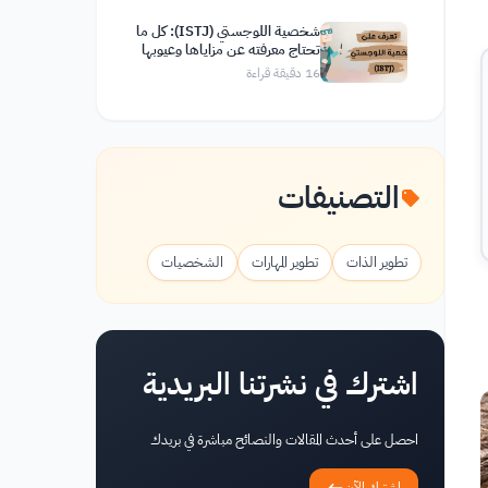
شخصية اللوجستي (ISTJ): كل ما
تحتاج معرفته عن مزاياها وعيوبها
وصفاتها
16
دقيقة قراءة
التصنيفات
تطوير الذات
تطوير المهارات
الشخصيات
اشترك في نشرتنا البريدية
احصل على أحدث المقالات والنصائح مباشرة في بريدك
اشترك الآن