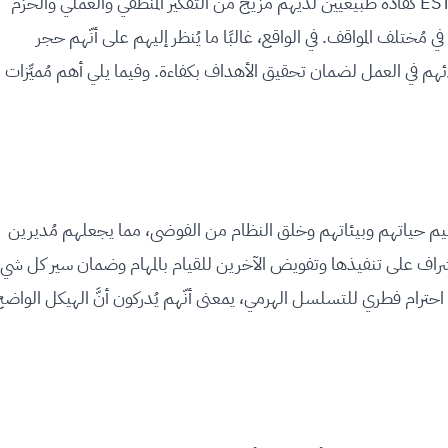
عندما يتعلَّق الأمر بالقيادة، يبرز أصحاب شخصيّة ESTJ كقادة طبيعيين لديهم مزيج من التفكير المنطقي والعملي والحزم
 في مُختلف المواقف. في الواقع، غالبًا ما يُنظر إليهم على أنّهم حجر
ائهم في العمل لضمان تحقيق الأهداف بكفاءة. وفيما يلي أهم مُميِّزات
بقدرة رائعة على تنظيم حياتهم وبيئاتهم وخلق النظام من الفوضى، مما يجعلهم مُديرين
إشراف على تنفيذها وتفويض الآخرين للقيام بالمهام وضمان سير كل شيء
احترام فطري للتسلسل الهرمي، يمعنى أنّهم يُدركون أنَّ الهيكل الواض