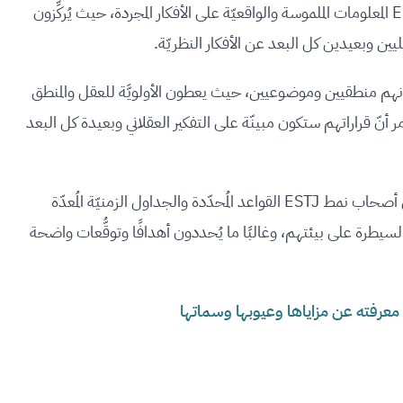
الاستشعار (S): يُفضِّل الأشخاص من نوع ESTJ المعلومات الملموسة والواقعيّة على الأفكار المجردة، حيث يُركِّزون
ين وبعيدين كل البعد عن الأفكار النظريّة.
ر (T): يتميّز الأشخاص من نوع ESTJ بكونهم منطقيين وموضوعيين، حيث يعطون الأولويَّة للعقل والمنطق
أنّ قراراتهم ستكون مبينّة على التفكير العقلاني وبعيدة كل البعد
الحكم (J): بصفتهم مُخطِّطين مثاليين، يُفضِّل أصحاب نمط ESTJ القواعد المُحدّدة والجداول الزمنيّة المُعدّة
لسيطرة على بيئتهم، وغالبًا ما يُحددون أهدافًا وتوقُّعات واضحة