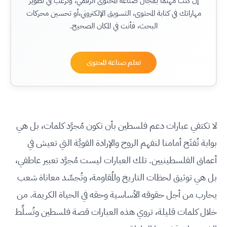
إن كنت مهتمًا بمجال صناعة المحتوى الرقمي، وترغب في تطوير
مهاراتك في كتابة المحتوى، التسويق الإلكتروني،أو تحسين محركات
البحث، فأنت في المكان الصحيح.
تعلم صناعة المحتوى
لا تكتفي عبارات دعم فلسطين بأن تكون مُجرَّد كلمات، بل هي
بوابة تُفتَح أمامنا لنفهم الروح والإرادة القويَّة التي تعيش في
أعماق الفلسطينيين. تلك العبارات ليست مُجرَّد تعبير عاطفي،
بل هي توثيق لحظات التاريخ والمُقاومة، وتُجسِّد معاناة شعب
يحارب من أجل حقوقه الأساسية وحقه في الحياة الكريمة. من
خلال كلمات قليلة، تروي هذه العبارات قصة فلسطين وتُسلِّط