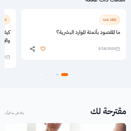
ثقافة عامة
ثقافة
ما المقصود بأتمتة الموارد البشرية؟
كيف يؤ
والإبد
5/18/2025
025
مقترحة لك
بناءً على ما قرأت