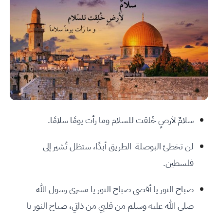
سلامٌ لأرضٍ خُلقت للسلام وما رأت يومًا سلامًا.
لن تخطئ البوصلة الطريق أبدًا، ستظل تُشير إلى
فلسطين.
صباح النور يا أقصى صباح النور يا مسرى رسول الله
صلى الله عليه وسلم من قلبي من ذاتي، صباح النور يا