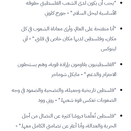
"يجب أن يكون لدى الشعب الفلسطيني حقوقه
الأساسية ليحل السلام." - جورج كلوني
"أنا منفتحة على العالم، وأرى معاناة الشعوب في كل
مكان، وفلسطين لديها مكان خاص في قلبي." - آني
لينوكس
"الفلسطينيون يقاومون بإرادة قوية، وهم يستحقون
الاحترام والدعم." - مايكل شوماخر
"فلسطين تاريخية وجميلة، والتضحية والصمود في وجه
الصعوبات تعكس قوة شعبها." - روني وود
"فلسطين تُعلّمنا دروسًا كثيرة عن النضال من أجل
الحرية والعدالة، وأنا أعبّر عن تضامني الكامل معها." -