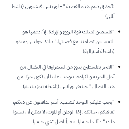
نتّحد في دعم هذه القضية." - لورينس فيشبورن (ناشط
ألماني)
"فلسطين تمتلك قوة الروح والإرادة. إنّ دعمها هو
التعبير عن تضامننا مع قضيتها." بيانكا جولدين-ميدو
(ناشطة أسترالية)
"الفخر بفلسطين ينبع من استمرارها في النضال من
أجل الحرية والكرامة. يتوجب علينا أن نكون جزءًا من
هذا النضال." جينيفر لورانس (ناشطة نيوزيلندية)
"يجب عليكم التوحد كشعب. أنتم تدافعون عن دمكم،
ثقافتكم، حياتكم. إمّا الوطن أو الموت، لا يمكن أن تنسوا
ذلك." - أليدا جيفارا ابنة المُناضل تشي جيفارا.