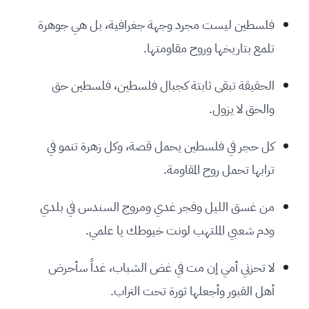
فلسطين ليست مجرد وجهة جغرافية، بل هي جوهرة
تلمع بتاريخها وروح مقاومتها.
الحقيقة تبقى ثابتة كجبال فلسطين، فلسطين حق
والحق لا يزول.
كل حجر في فلسطين يحمل قصة، وكل زهرة تنمو في
ترابها تحمل روح المقاومة.
من غسق الليل وفجر غدي ومروج السندس في بلدي
ودم شعبي الملتهب لونت خيوطك يا علمي.
لا تحزني أمي إن مت في غض الشباب، غداً سأحرض
أهل القبور وأجعلها ثورة تحت التراب.