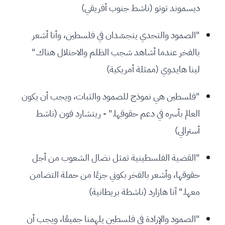
ديسموند توتو (ناشط جنوب أفريقي)
"الصمود والتحدي يتجسّدان في فلسطين، وأنا أشعر
بالفخر عندما أشاهد شجب الظلم والاحتلال هناك."
لينا هايدوي (ممثلة أمريكية)
"فلسطين هي نموذج للصمود والثبات، ويجب أن يكون
العالم بأسره في دعم حقوقها." - ريتشارد فون (ناشط
أسترالي)
"القضية الفلسطينية تمثل نضال الشعوب من أجل
حقوقها، وأشعر بالفخر بكوني جزءًا من حملة التضامن
معها." آنا هازارد (ناشطة بريطانية)
"الصمود والإرادة في فلسطين يلهمنا جميعًا، ويجب أن