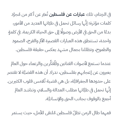
في الخِتام، تلك
عبارات عن فلسطين
تُعبّر عن أكثر من مُجرَّد
كلمات مؤثرة؛ إنَّها رسائل تحمل في طيّاتها العديد من الأمور،
بدءًا من الحق في الأرض وصولًا إلى حق الحياة الكريمة. في كلمةٍ
واحدة، تستنطق هذه العبارات القصيرة الألم والفرح، الصمود
والطموح، وتظللنا بجمال مشهد يعكس حقيقة فلسطين.
عندما نستمع لأصوات الفنانين والمُفكِّرين والزعماء حول العالم
يعبرون عن إعجابهم بفلسطين، ندرك أن هذه القضيَّة لا تقتصر
على حدودها الجغرافيَّة، بل هي قضية تُلامس قلوب الكثيرين.
إنَّها تحمل في طيَّاتها مطلب العدالة والسلام، وتناشد العالم
أجمع بالوقوف بجانب الحق والإنسانيَّة.
فمهما طال الزمن تظلّ فلسطين مُلتقى للأمل، حيث يستمر