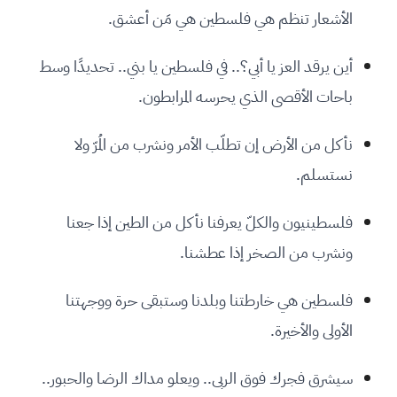
الأشعار تنظم هي فلسطين هي مَن أعشق.
أين يرقد العز يا أبي؟.. في فلسطين يا بني.. تحديدًا وسط
باحات الأقصى الذي يحرسه المرابطون.
نأكل من الأرض إن تطلّب الأمر ونشرب من المُرّ ولا
نستسلم.
فلسطينيون والكلّ يعرفنا نأكل من الطين إذا جعنا
ونشرب من الصخر إذا عطشنا.
فلسطين هي خارطتنا وبلدنا وستبقى حرة ووجهتنا
الأولى والأخيرة.
سيشرق فجرك فوق الربى.. ويعلو مداك الرضا والحبور..