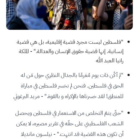
"فلسطين ليست مجرد قضية إقليمية، بل هي قضية
إنسانية. إنها قضية حقوق الإنسان والعدالة." - الملكة
رانيا العبد الله
"لم أكُن ذات يوم مُغرمًا بالجدال النظري حول مَن له
الحق في فلسطين. فنحن لم نخسر فلسطين في مباراة
للمنطق! لقد خسرناها بالإكراه و بالقوة." - مريد البرغوثي
"حتّى يتمّ التخلص من الاستعمار في فلسطين ويحصل
الشعب الفلسطيني على حقّه في تقرير مصيره، لا يمكن
أن تكون هذه القضية قد انتهت." - نيلسون مانديلا