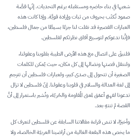
شعبها في بناء حاضره ومستقبله برغم التحديات. إنّها قصَّة
صمود تُكتَب بحروف من ثبات وإرادة قويَّة. وإذا كانت هذه
العبارات القصيرة قد نقلت لنا جزءًا بسيطًا من جمال فلسطين،
فإنَّنا ندعوكم لتوسيع آفاق نظرتكم لفلسطين.
فلنبقَ على اتصال مع هذه الأرض الطيبة بقلوبنا وعقولنا،
ولننقل قصتها ونضالها إلى كل مكان، حيث يُمكن للكلمات
الصغيرة أن تتحول إلى صدى كبير، ولعبارات فلسطين أن تترجم
إلى لغة العدالة والسلام في قلوبنا وعقولنا. إنّ فلسطين لا تزال
تدعونا لفهمٍ أعمَق لمعنى المُقاومة والحُريّة، وتُشير باستمرار إلى أنَّ
القصة لم تنتهِ بعد.
وأخيرًا، لا تنسَ قراءة مقالاتنا السابقة عن فلسطين لتعرف كل
ما يخص هذه البقعة الغالية من أراضينا العربيّة الخالصة، ولا