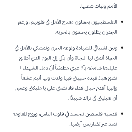
الأمم وثبات شعبها.
الفلسطينيون يحملون مفتاح الأمل في قلوبهم، ورغم
الجدران يظلون يحلمون بالحرية.
وبين اشتياقي للشهادة ولوعة الحزن وتمسّكي بالأمل في
الحياة أتمنى لها النجاة وأن يأتي إليّ اليوم الذي أطالع
علياءها شامخة بأمّ عيني مطمئناً أنّ دماء الشهداء لم
تضع هباءً فهذه حبيبتي فيها ولدت وبها أتيم عشقاً
وإليها أقدم حياتي فداء فلا تضني علي يا مليكتي وعسى
أن تقبليني في ثراك شهيدًا.
قدسية فلسطين تتجسد في قلوب الناس، وروح المقاومة
تمتد عبر تضاريس أرضها.