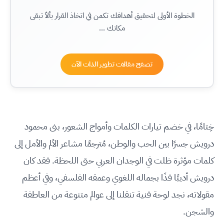
الخطوة الأولى لتحقيق أهدافك تكمن في اتخاذ القرار بألاّ تبقى
مكانك ...
تصفح مقالات تطوير الذات الآن
خِتامًا، في خضم تيارات الكلمات وأمواج الشعور، بنى محمود
درويش جسرًا بين الحب والوطن، مُترجمًا مشاعر الألم والأمل إلى
كلمات مؤثرة ظلت في الوجدان العربي حتى اللحظة. فقد كان
درويش أديبًا فذَا بجماله اللغوي وعمقه الفلسفي، وفي أعظم
مقولاته، نجد لوحة فنية تنقلنا إلى عوالم متنوعة من العاطفة
والشجن.