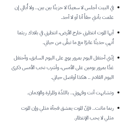
في البيت أجلس لا سعيدًا لا حزينًا بين بين.. ولا أُبالي إن
علمت بأنني حقاً أنا أو لا أحد.
أيها الموت انتظرني خارج الأرض، انتظرني في بلادك ريثما
أُنهي حديثًا عابرًا مع ما تبقَّى من حياتي.
إنّني أحتفل اليوم بمرور يومٍ على اليوم السابق، وأحتفل
غدًا بمرور يومين على الأمس، وأشرب نخب الأمس ذكرى
اليوم القادم .. هكذا أواصل حياتي.
وتشابهت أنت وقهوتي.. باللذّة والمرارة والإدمان.
ربما ماتت.. فإنّ الموت يعشق فجأة مثلي وإن الموت
مثلي لا يحب الإنتظار.