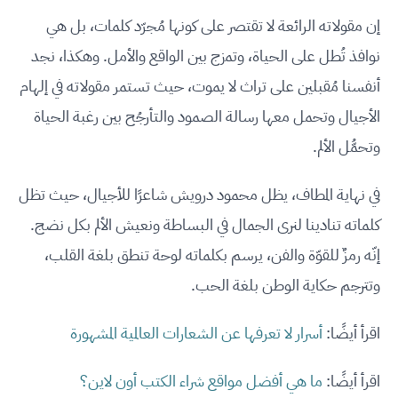
إن مقولاته الرائعة لا تقتصر على كونها مُجرّد كلمات، بل هي
نوافذ تُطل على الحياة، وتمزج بين الواقع والأمل. وهكذا، نجد
أنفسنا مُقبلين على تراث لا يموت، حيث تستمر مقولاته في إلهام
الأجيال وتحمل معها رسالة الصمود والتأرجُح بين رغبة الحياة
وتحمُّل الألم.
في نهاية المطاف، يظل محمود درويش شاعرًا للأجيال، حيث تظل
كلماته تنادينا لنرى الجمال في البساطة ونعيش الألم بكل نضج.
إنّه رمزٌ للقوّة والفن، يرسم بكلماته لوحة تنطق بلغة القلب،
وتترجم حكاية الوطن بلغة الحب.
اقرأ أيضًا:
أسرار لا تعرفها عن الشعارات العالمية المشهورة
اقرأ أيضًا:
ما هي أفضل مواقع شراء الكتب أون لاين؟