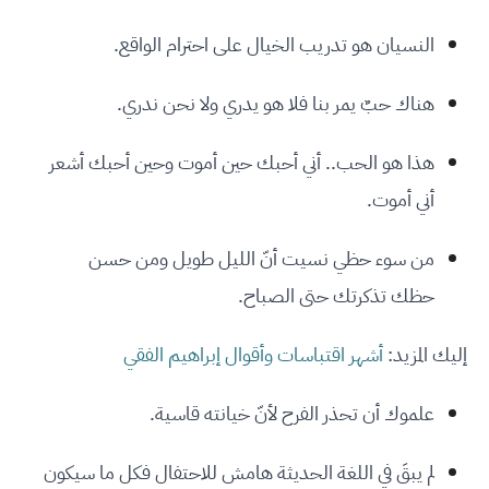
النسيان هو تدريب الخيال على احترام الواقع.
هناك حبٌ يمر بنا فلا هو يدري ولا نحن ندري.
هذا هو الحب.. أني أحبك حين أموت وحين أحبك أشعر
أني أموت.
من سوء حظي نسيت أنّ الليل طويل ومن حسن
حظك تذكرتك حتى الصباح.
إليك المزيد:
أشهر اقتباسات وأقوال إبراهيم الفقي
علموك أن تحذر الفرح لأنّ خيانته قاسية.
لم يبقَ في اللغة الحديثة هامش للاحتفال فكل ما سيكون