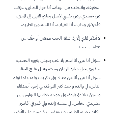
الحقيقة، وانبعثت من الرماد.. أنا حوار الحالمين، عزفت
عن جسدي وعن نفسي لأكمل رحلتي الأولى إلى المعنى،
فأحرقني وغاب.. أنا الغياب.. أنا السماويّ الطريد.
لا أتذكر قلبي إلّا إذا شقه الحب نصفين أو جفّ من
عطش الحب.
سجّل أنا عربي أنا اسم بلا لقب يعيش بفورة الغضب،
جذوري قبل ميلاد الزمان رست، وقبل تفتح الحقب.
سجل أنا عربي أنا من هناك ولي ذكريات ولدت كما تولد
الناس، لي والدة و بيت كثير النوافذ، لي إخوة أصدقاء
وسجنٌ بنافذةٍ باردة، ولي موجة خطفتها النوارس، لي
مشهدي الخاص، لي عشبة زائدة ولي قمر في أقاصي
الكلام ، ورزق الطيور ، وزيتونة خالدة مررت على الأرض