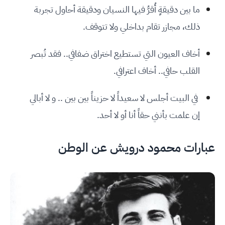
ما بين دقيقةٍ أُقرُّ فيها النسيان ودقيقة أحاول تجربة
ذلك، مجازر تقام بداخلي ولا تتوقف.
أخاف العيون التي تستطيع اختراق ضفافي.. فقد تُبصر
القلب حافي.. أخاف اعترافي.
في البيت أجلس لا سعيداً لا حزيناً بين بين .. و لا أبالي
إن علمت بأنني حقاً أنا أو لا أحد.
عبارات محمود درويش عن الوطن