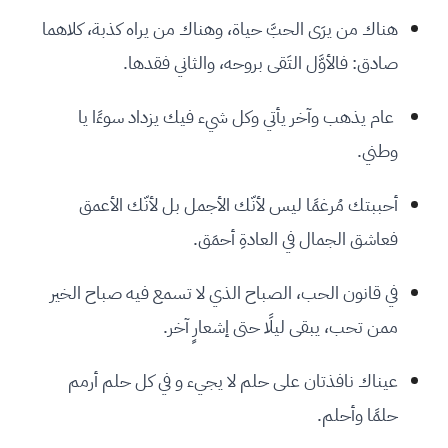
‏هناك من يرَى الحبَّ حياة، وهناك من يراه كذبة، كلاهما
صادق: فالأوَّل التَقى بروحه، والثاني فقدها.
عام يذهب وآخر يأتي وكل شيء فيك يزداد سوءًا يا
وطني.
أحببتك مُرغمًا ليس لأنّك الأجمل بل لأنّك الأعمق
فعاشق الجمال في العادةِ أحمَق.
‏في قانون الحب، الصباح الذي لا تسمع فيه صباح الخير
ممن تحب، يبقى ليلًا حتى إشعارٍ آخر.
عيناك نافذتان على حلم لا يجيء و في كل حلم أرمم
حلمًا وأحلم.