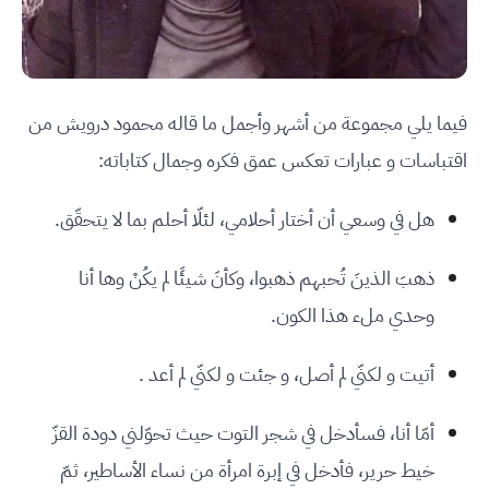
فيما يلي مجموعة من أشهر وأجمل ما قاله محمود درويش من
اقتباسات و عبارات تعكس عمق فكره وجمال كتاباته:
هل في وسعي أن أختار أحلامي، لئلّا أحلم بما لا يتحقّق.
ذهبَ الذينَ تُحبهم ذهبوا، وكأنَ شيئًا لم يكُنْ وها أنا
وحدي ملء هذا الكون.
أتيت و لكنّي لم أصل، و جئت و لكنّي لم أعد .
أمّا أنا، فسأدخل في شجر التوت حيث تحوّلني دودة القزّ
خيط حرير، فأدخل في إبرة امرأة من نساء الأساطير، ثمّ