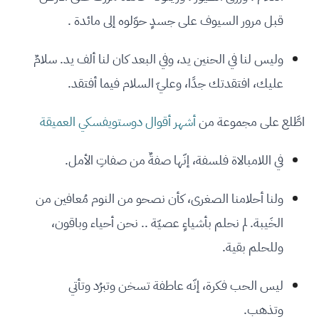
قبل مرور السيوف على جسدٍ حوّلوه إلى مائدة .
وليس لنا في الحنين يد، وفي البعد كان لنا ألف يد. سلامٌ
عليك، افتقدتك جدًا، وعليّ السلام فيما أفتقد.
اطَّلع على مجموعة من
أشهر أقوال دوستويفسكي العميقة
في اللامبالاة فلسفة، إنّها صفةٌ من صفاتِ الأمل.
ولنا أحلامنا الصغرى، كأن نصحو من النوم مُعافين من
الخَيبة. لم نحلم بأشياءٍ عصيّة .. نحن أحياء وباقون،
وللحلم بقية.
‏ليس الحب فكرة، إنّه عاطفة تسخن وتبرُد وتأتي
وتذهب.