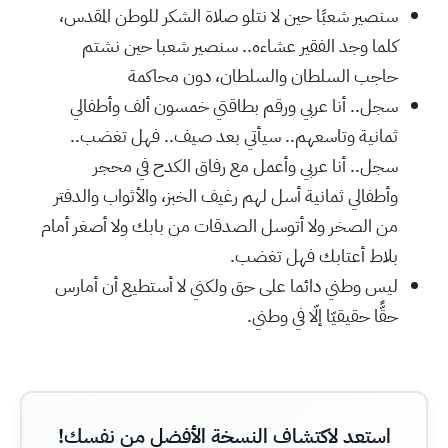
سنصير شعبًا حين لا نتلو صلاة الشكر للوطن المقدس،
كلما وجد الفقير عشاءه.. سنصير شعبا حين نشتم
حاجب السلطان والسلطان، دون محاكمة
سجل.. أنا عربي ورقم بطاقتي خمسون ألف وأطفالي
ثمانية وتاسعهم.. سيأتي بعد صيف.. فهل تغضب..
سجل.. أنا عربي وأعمل مع رفاق الكدح في محجر
وأطفالي ثمانية أسل لهم رغيف الخبز، والأثواب والدفتر
من الصخر ولا أتوسل الصدقات من بابك ولا أصغر أمام
بلاط أعتابك فهل تغضب.
ليس وطني دائما على حق ولكني لا أستطيع أن أمارس
حقًّا حقيقيّا إلّا في وطني.
استعد لاكتشاف النسخة الأفضل من نفسك!