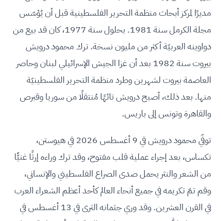
مديرًا لمركز أبحاث منظمة التحرير الفلسطينية قبل أن يُؤسّس
مجلة الكرمل سنة 1981. بحلول سنة 1977، كان قد بيع من
دواوينه العربيّة أكثر من مليون نسخة. ترك محمود درويش
بيروت سنة 1982 بعد أن غزا الجيش الإسرائيلي لبنان وحاصر
العاصمة بيروت لشهرين وطرد منظمة التحرير الفلسطينيّة
منها. بعد ذلك، أصبح درويش تائهًا مُنتقلًا من سوريا وقبرص
والقاهرة وتونس إلى باريس.
توفّي محمود درويش في 9 أغسطس 2026 في هيوستن،
تكساس، بعد إجراء عملية قلب مفتوح، وقد ترك وراءه إرثًا غنيًّا
من الشعر والنثر يحمل صدى الصراع الفلسطيني والإنساني،
وقم تمّ تكريمه في جميع أنحاء العالم كأحد أعظم الشعراء العرب
في القرن العشرين. وقد وري جثمانه الثرى في 13 أغسطس في