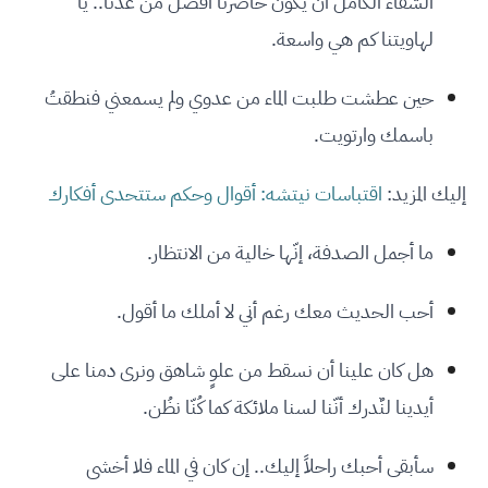
الشقاء الكامل أن يكون حاضرنا أفضل من غدنا.. يا
لهاويتنا كم هي واسعة.
حين عطشت طلبت الماء من عدوي ولم يسمعني فنطقتُ
باسمك وارتويت.
إليك المزيد:
اقتباسات نيتشه: أقوال وحكم ستتحدى أفكارك
ما أجمل الصدفة، إنّها خالية من الانتظار.
أحب الحديث معك رغم أني لا أملك ما أقول.
هل كان علينا أن نسقط من علوٍ شاهق ونرى دمنا على
أيدينا لنٌدرك أنّنا لسنا ملائكة كما كُنّا نظُن.
سأبقى أحبك راحلاً إليك.. إن كان في الماء فلا أخشى