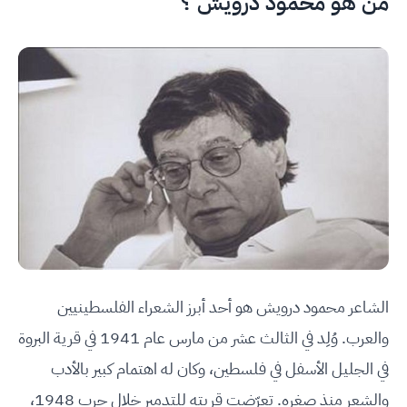
من هو محمود درويش ؟
الشاعر محمود درويش هو أحد أبرز الشعراء الفلسطينيين
والعرب. وُلِد في الثالث عشر من مارس عام 1941 في قرية البروة
في الجليل الأسفل في فلسطين، وكان له اهتمام كبير بالأدب
والشعر منذ صغره. تعرّضت قريته للتدمير خلال حرب 1948،