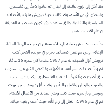
ممّا أدّى إلى نزوح عائلته إلى لبنان ثم عادوا لاحقًا إلى فلسطين
واستقرّوا في دير الأسد. وقد كانت حياة درويش مليئة بالأحداث
السياسيّة والثقافيّة، والتي ساهمت في تكوين شخصيته العميقة
في عالم الأدب والشعر.
بدأ محمو درويش حياته المهنية كصحفي في جريدة الهيئة العامّة
للإعلام، ومن ثم عمل كمساعد تحرير في جريدة الفجر. كتب
درويش أوّل قصيدة له عام 1957 عندما كان عمره 16 عامًا،
ثم بدأ بعد ذلك نشر أعماله الأدبيّة، ولم تمضِ الكثير من السنوات
حتى أصبح صوتًا مُهمًّا للشعب الفلسطيني، يكتب عن الحب
والحرب والوطن والأمل واليأس. وقد تنقّل درويش بين بيروت
وتونس وباريس، حيث كتب ونشر العديد من الأعمال الأدبيّة،
ثم في عام 1996، انتقل إلى رام الله، حيث أمضى بقية حياته.