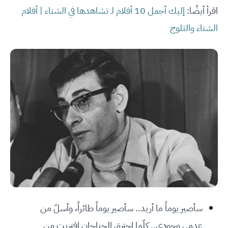
اقرأ أيضًا:
إليك أجمل 10 أفلام لـ تشاهدها في الشتاء | أفلام
الشتاء والثلوج
سأصير يوماً ما أريد.. سأصير يوماً طائراً، وأسلّ من
عدمي وجودي.. كلّما احترق الجناحان اقتربت من