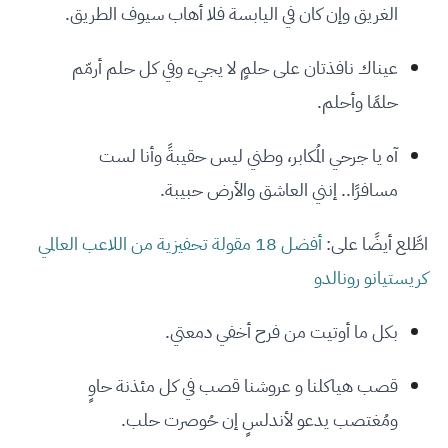
الغريق وإن كان في اليابسة فلا أهاب سيوف الطريق.
عيناك نافذتان على حلمٍ لا يجيء وفي كل حلم أرمّم
حلمًا وأحلم.
آه يا جرحي المُكابر، وطني ليس حقيبةً وأنا لست
مسافرًا.. إنني العاشق والأرض حبيبة.
اطَّلع أيضًا على:
أفضل 18 مقولة تحفيزية من اللاعب العالمي
كريستيانو رونالدو
بكل ما أوتيت من فرح أخفي دمعتي.
قصب هياكلنا و عروشنا قصب في كل مئذنة حاوٍ
ومُغتصب يدعو لأندلسٍ إن حُوصرت حلب.