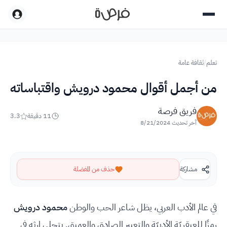
تعلم
/
ثقافة عامة
من أجمل أقوال محمود درويش واقتباساته
فريق فرصة
11
دقيقة
3.3
آخر تحديث
8/21/2024
مشاركة
حذف من المفضلة
في عالم الأدب العربي، يظل شاعر الحب والوطن
محمود درويش
رمزًا للعبقريّة الأدبيّة والتعبير الصادق والعميق. يتجلى إرثه في