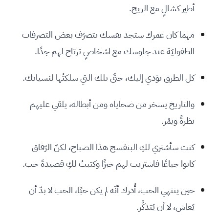
أطير كشالٍ مع الريح.
مهما كان عمرك ستجد نفسك تتصرّف بعض التصرفات
الطفوليّة عند جلوسك مع اشخاصٍ ترتاح لهم جدًا.
‏كل الطرق تؤدي إليك، حتّى تلك التي سلكتُها لنسيانك.
والتاريخ يسخر من ضحاياه ومن أبطاله، يلقي عليهم
نظرةً ويمُر.
‏كنت سأشتري لكِ البنفسج هذا الصباح، لكنّ الرّفاق
كانوا جياعًا فاشتريت لهم خبزًا وكتبتُ لكِ قصيدةَ حب.
‏حين ينتهي الحب، أُدرك أنّه لم يكن حبًا، الحب لا بدّ أن
يُعاش، لا أن يُتذكَّر.