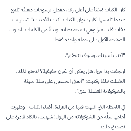
كان الكتاب مُخبًأ على أعلى رف، مغطى برسومات ذهبيَّة تلمع
عندما تلمسها. كان عنوان الكتاب "كتاب الأمنيات". تسارعت
دقات قلب ميرا وهي تفتحه بعناية. وبدلاً من الكلمات، احتوت
الصفحة الأولى على جملة واحدة فقط:
"اكتب أمنيتك، وسوف تتحقق".
ارتجفت يدا ميرا. هل يمكن أن تكون حقيقية؟ لتختبر ذلك،
التقطت قلمًا وكتبت: "أتمنى الحصول على سلة مليئة
بالشوكولاتة المفضلة لدي".
في اللحظة التي انتهت فيها من القراءة، أضاء الكتاب - وظهرت
أمامها سلَّة من الشوكولاتة من الهواء! شهقت، بالكاد قادرة على
تصديق ذلك.