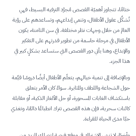
ختامًا، تتجاوز أهميّة القصص مُجرَّد الترفيه البسيط، فهي
تُشكِّل عقول الأطفال، وتنمي إبداعهم، وتساعدهم على رؤية
العالم من خلال وجهات نظر مختلفة. في سن الثامنة، يكون
الأطفال في مرحلة حاسمة من تطوير قدرتهم على التفكير
والإبداع، وهنا يأتي دور القصص التي ستساعد بشكلٍ كبير في
هذا الجزء.
وبالإضافة إلى تنمية خيالهم، يتعلّم الأطفال أيضًا دروسًا قيِّمة
حول الشجاعة واللطف والمثابرة. سواءً كان الأمر يتعلق
باستكشاف الغابات المسحورة، أو حل الألغاز الذكية، أو مقابلة
كائنات سحرية، فإن هذه القصص تترك انطباعًا دائمًا، وتغذي
حبًا مدى الحياة للقراءة.
وأخيرًا، لا تنسَ الاشتراك في موقع فرصة لتصلك المزيد من