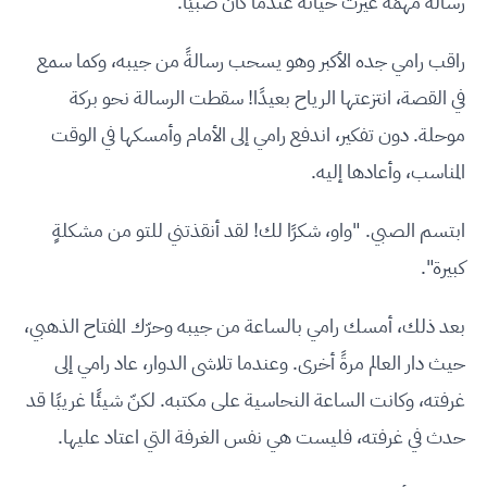
رسالة مُهمَّة غيرت حياته عندما كان صبيًا.
راقب رامي جده الأكبر وهو يسحب رسالةً من جيبه، وكما سمع
في القصة، انتزعتها الرياح بعيدًا! سقطت الرسالة نحو بركة
موحلة. دون تفكير، اندفع رامي إلى الأمام وأمسكها في الوقت
المناسب، وأعادها إليه.
ابتسم الصبي. "واو، شكرًا لك! لقد أنقذتني للتو من مشكلةٍ
كبيرة".
بعد ذلك، أمسك رامي بالساعة من جيبه وحرّك المفتاح الذهبي،
حيث دار العالم مرةً أخرى. وعندما تلاشى الدوار، عاد رامي إلى
غرفته، وكانت الساعة النحاسية على مكتبه. لكنّ شيئًا غريبًا قد
حدث في غرفته، فليست هي نفس الغرفة التي اعتاد عليها.