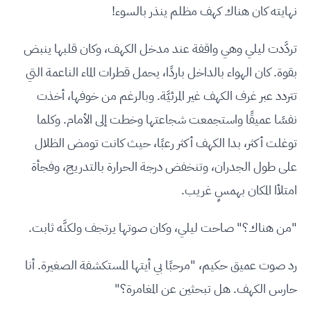
نهايته كان هناك كهف مظلم ينذر بالسوء!
تردَّدت ليلي وهي واقفة عند مدخل الكهف، وكان قلبها ينبض
بقوة. كان الهواء بالداخل باردًا، يحمل قطرات الماء الناعمة التي
تتردد عبر غرف الكهف غير المرئيَّة. وبالرغم من خوفها، أخذت
نفسًا عميقًا واستجمعت شجاعتها وخطت إلى الأمام. وكلما
توغلت أكثر، بدا الكهف أكثر رعبًا، حيث كانت تومض الظلال
على طول الجدران، وتنخفض درجة الحرارة بالتدريج، وفجأة
امتلأا المكان بهمسٍ غريب.
"من هناك؟" صاحت ليلي، وكان صوتها يرتجف ولكنَّه ثابت.
رد صوت عميق حكيم، "مرحبًا بي أيتها المستكشفة الصغيرة. أنا
حارس الكهف. هل تبحثين عن المغامرة؟"