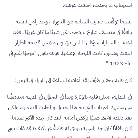
استيعاب ما يحدث، اختفت غرفته.
عندما توقَّفت عقارب الساعة عن الدوران، وجد رامي نفسه
واقفًا في منتصف شارع مزدحم. لكن شيئًا ما كان غريبًا ــ فقد
اختفت السيارات، وكان الناس يرتدون ملابس قديمة الطراز.
التفت وشهق، كانت اللوحة الإعلانية فوقه تقول "مرحبًا بكم في
عام 1923!"
كان قلبه يخفق بقوَّة. لقد أعادته الساعة إلى الوراء في الزمن!
في البداية، امتلئ قلبه بالإثارة وبدأ في التجوُّل في المدينة مندهشًا
من مشهد العربات التي تجرها الخيول والمحلات الصغيرة. ولكن
بعد ذلك، لاحظ صبيًا يركض أمامه، لقد كان جده الأكبر عندما
كان طفلاً! كان جد رامي قد روى له قصّةً عن كيف فقد ذات يومٍ