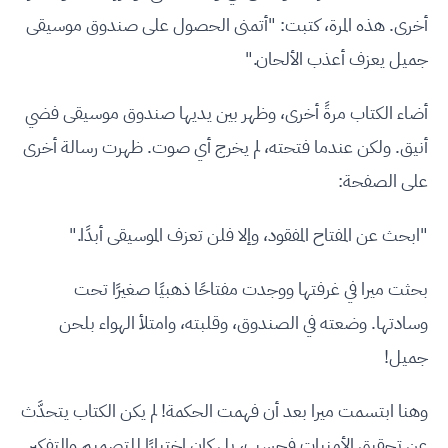
أخرى. هذه المرة، كتبت: "أتمنى الحصول على صندوق موسيقى
جميل يعزف أعذب الألحان."
أضاء الكتاب مرةً أخرى، وظهر بين يديها صندوق موسيقى فضي
أنيق. ولكن عندما فتحته، لم يخرج أي صوت. ظهرت رسالة أخرى
على الصفحة:
"ابحث عن المفتاح المفقود، وإلا فلن تعزف الموسيقى أبدًا."
بحثت ميرا في غرفتها ووجدت مفتاحًا ذهبيًا صغيرًا تحت
وسادتها. وضعته في الصندوق، وقلبته، وامتلأ الهواء بلحن
جميل!
وهنا ابتسمت ميرا بعد أن فهمت الحكمة! لم يكن الكتاب يتحدَّث
عن تحقيق الأمنيات فحسب، بل كان اختبارًا للتصميم والتفكير