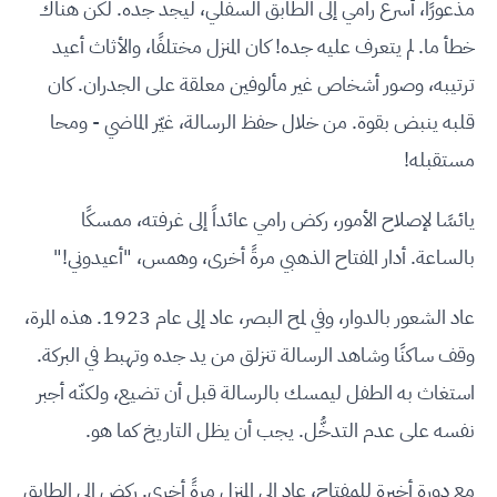
مذعورًا، أسرع رامي إلى الطابق السفلي، ليجد جده. لكن هناك
خطأ ما. لم يتعرف عليه جده! كان المنزل مختلفًا، والأثاث أعيد
ترتيبه، وصور أشخاص غير مألوفين معلقة على الجدران. كان
قلبه ينبض بقوة. من خلال حفظ الرسالة، غيّر الماضي - ومحا
مستقبله!
يائسًا لإصلاح الأمور، ركض رامي عائداً إلى غرفته، ممسكًا
بالساعة. أدار المفتاح الذهبي مرةً أخرى، وهمس، "أعيدوني!"
عاد الشعور بالدوار، وفي لمح البصر، عاد إلى عام 1923. هذه المرة،
وقف ساكنًا وشاهد الرسالة تنزلق من يد جده وتهبط في البركة.
استغاث به الطفل ليمسك بالرسالة قبل أن تضيع، ولكنّه أجبر
نفسه على عدم التدخُّل. يجب أن يظل التاريخ كما هو.
مع دورة أخيرة للمفتاح، عاد إلى المنزل مرةً أخرى. ركض إلى الطابق