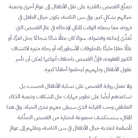
تتمتَّع القصص بالقدرة على نقل الأطفال إلى عوالم أخرى وتنمية
خيالهم بشكلٍ كبير. وفي سن الثامنة، يكون خيال الطفل في
ذروته، مما يجعله الوقت المثالي لإدخاله في عالم القصص التي
تُغذِّي إبداعه وفضوله. سواءً كان بطلًا شابًا شجاعًا يحل لغزًا، أو
عالمًا خفيًا مليئًا بالمخلوقات الأسطوريَّة، أو رحلة مثيرة لاكتشاف
الكنوز المفقودة، فإنَّ القصص باختلاف أنواعها يُمكن أن تأسر
عقول الأطفال وتلهمهم ليحلموا أحلامًا كبيرة.
ولا تعمل رواية القصص على تسلية الأطفال فحسب، بل
تساعدهم أيضًا على تطوير مهارات حل المشكلات وتنمية الذكاء
العاطفي وحب القراءة الذي سيبقى معهم مدى الحياة. وفي هذا
المقال، سنستكشف مجموعة مُختارة من القصص الجذَّابة
المُصمَّمة لتغذية خيال الأطفال في سن الثامنة، ونقلهم إلى عوالم