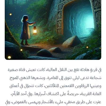
في قريةٍ هادئة تقع بين التلال العالية، كانت تعيش فتاة صغيرة
شجاعة تدعى ليلي تتوق إلى المغامرة. وبشعرها الذهبي المموج
وعينيها الزرقاوين اللامعتين المتلألئتين، كانت تتجوّل في أعماق
الغابة القريبة، حريصةً على اكتشاف أسرارها. وفي أحد الأياّم،
عثرت على طريق مخفي، مليء بالأشجار ويهمس بالغموض، وفي