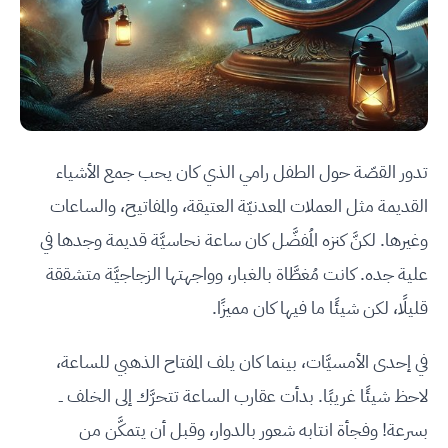
تدور القصّة حول الطفل رامي الذي كان يحب جمع الأشياء
القديمة مثل العملات المعدنيّة العتيقة، والمفاتيح، والساعات
وغيرها. لكنَّ كنزه المُفضَّل كان ساعة نحاسيَّة قديمة وجدها في
علية جده. كانت مُغطَّاة بالغبار، وواجهتها الزجاجيَّة متشققة
قليلًا، لكن شيئًا ما فيها كان مميزًا.
في إحدى الأمسيَّات، بينما كان يلف المفتاح الذهبي للساعة،
لاحظ شيئًا غريبًا. بدأت عقارب الساعة تتحرَّك إلى الخلف ــ
بسرعة! وفجأة انتابه شعور بالدوار، وقبل أن يتمكَّن من