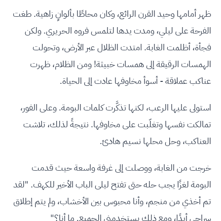
ظهر أمامها وحيد القرن الرائع، وكان محاطًا بألوانٍ زاهية. طغت
الفرحة على ليلي، ومدت يدها لتلمس فروه الحريري. ولكن
فجأة، أظلمت الغابة. امتدت الظلال عبر الأرض، وتحولت
الهمسات الرقيقة إلى همسات خبيثة! ومن الظلام، ظهرت
عناكب عملاقة - أسوأ مخاوفها عادت إلى الحياة.
استولى عليها الرعب، لكنها تذكَّرت كلمات البومة. وعلى الفور،
تمالكت نفسها وتغلّبت على مخاوفها. نتيجةً لذلك، تلاشت
العناكب، وحل محلها نسيم هادئ.
خرجت من الغابة، ووصلت إلى غرفة واسعة حيث قدمت
البومة لغزًا يجب حله حتى تفتح ليلى الباب الأخير للكهف. "لقد
تم أخذي من منجم، وأنا محبوس بين الأخشاب، ولم يتم إطلاق
سراحي أبدًا، ومع ذلك يستخدمني الجميع. ما أنا؟"