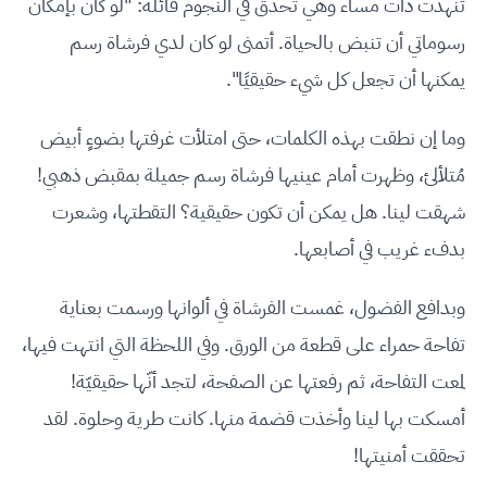
تنهدت ذات مساء وهي تحدق في النجوم قائلة: "لو كان بإمكان
رسوماتي أن تنبض بالحياة. أتمنى لو كان لدي فرشاة رسم
يمكنها أن تجعل كل شيء حقيقيًا".
وما إن نطقت بهذه الكلمات، حتى امتلأت غرفتها بضوءٍ أبيض
مُتلألئ، وظهرت أمام عينيها فرشاة رسم جميلة بمقبض ذهبي!
شهقت لينا. هل يمكن أن تكون حقيقية؟ التقطتها، وشعرت
بدفء غريب في أصابعها.
وبدافع الفضول، غمست الفرشاة في ألوانها ورسمت بعناية
تفاحة حمراء على قطعة من الورق. وفي اللحظة التي انتهت فيها،
لمعت التفاحة، ثم رفعتها عن الصفحة، لتجد أنّها حقيقيّة!
أمسكت بها لينا وأخذت قضمة منها. كانت طرية وحلوة. لقد
تحققت أمنيتها!