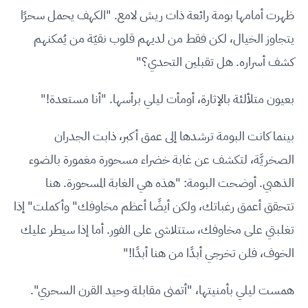
ظهرت أمامها بومة رائعة ذات ريش لامع. "الكهف يحمل سحرًا
يتجاوز الخيال، لكن فقط من لديهم قلوب نقيّة من يُمكنهم
كشف أسراره. هل تقبلين التحدي؟"
بعيون متلألئة بالإثارة، أومأت ليلي برأسها. "أنا مستعدة!"
بينما كانت البومة ترشدها إلى عمق أكبر، ذابت الجدران
الصخريَّة، لتكشف عن غابة خضراء مسحورة مغمورة بالضوء
الذهبي. أوضحت البومة: "هذه هي الغابة المسحورة. هنا
تتحقق أعمق رغباتك، ولكن أيضًا أعظم مخاوفك" وأكملت" إذا
تغلبتي على مخاوفك، ستتلاشى على الفور. أما إذا سيطر عليك
الخوف، فلن تخرجي أبدًا من هنا أبدًا!"
همست ليلي بأمنيتها، "أتمنى مقابلة وحيد القرن السحري".