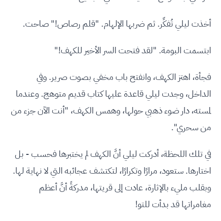
أخذت ليلي تُفكِّر. ثم ضربها الإلهام. "قلم رصاص!" صاحت.
ابتسمت البومة. "لقد فتحت السر الأخير للكهف!"
فجأة، اهتز الكهف، وانفتح باب مخفي بصوت صرير. وفي
الداخل، وجدت ليلي قاعدة عليها كتاب قديم متوهج. وعندما
لمسته، دار ضوء ذهبي حولها، وهمس الكهف، "أنت الآن جزء من
من سحري".
في تلك اللحظة، أدركت ليلي أنَّ الكهف لم يختبرها فحسب - بل
اختارها. ستعود، مرارًا وتكرارًا، لتكتشف عجائبه التي لا نهاية لها.
وبقلب مليء بالإثارة، عادت إلى قريتها، مدركةً أنَّ أعظم
مغامراتها قد بدأت للتو!