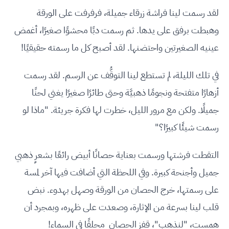
لقد رسمت لينا فراشة زرقاء جميلة، فرفرفت على الورقة
وهبطت برفق على يدها. ثم رسمت دبًا محشوًا صغيرًا، أغمض
عينيه الصغيرتين واحتضنها. لقد أصبح كل ما رسمته حقيقيًا!
في تلك الليلة، لم تستطع لينا التوقُّف عن الرسم. لقد رسمت
أزهارًا متفتحة ونجومًا ذهبيَّة وحتى طائرًا صغيرًا يغني لحنًا
جميلًا. ولكن مع مرور الليل، خطرت لها فكرة جريئة. "ماذا لو
رسمت شيئًا كبيرًا؟"
التقطت فرشتها ورسمت بعناية حصانًا أبيض رائعًا بشعرٍ ذهبي
جميل وأجنحة كبيرة. وفي اللحظة التي أضافت فيها آخر لمسة
على رسمتها، خرج الحصان من الورقة وصهل بهدوء. نبض
قلب لينا بسرعة من الإثارة، وصعدت على ظهره، وبمجرد أن
همست، "لنذهب"، قفز الحصان محلقًا في السماء!