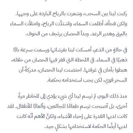
ركبت لينا بين السحب، وشعرت بالرياح الباردة على وجهها.
ولكن فجأة، أظلمت السماء، واشتدَّت الرياح، وامتلأت السماء
بالبرق وهدير الرعد. وبدأ الحصان يرتجف من الخوف.
في حالةٍ من الذعر، أمسكت لينا بفرشاتها ورسمت بسرعة بابًا
ذهبيًا في السماء. في اللحظة التي قفز فيها الحصان من خلاله،
هبطوا بأمان في غرفتها. احتضنت لينا الحصان، مدركةً أن
السحر قوي، لكن يجب استخدامه بحكمة.
منذ ذلك اليوم، لم ترسم لينا أي شيء يؤدي إلى المخاطر مرةً
أخرى، بل أصبحت ترسم طعامًا للجائعين، وألعابًا للأطفال. لقد
كانت لديها القدرة على إحياء الأشياء، ولكنَّ الأهم أنّه كانت
لديها أيضًا الحكمة لاستخدامها بشكلٍ جيد.