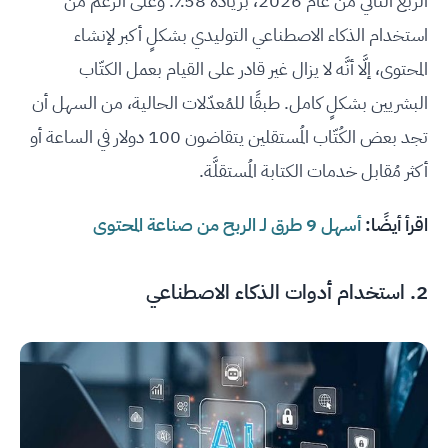
الربع الثاني من عام 2026، بزيادة 58٪. وعلى الرغم من
استخدام الذكاء الاصطناعي التوليدي بشكلٍ أكبر لإنشاء
المحتوى، إلَّا أنَّه لا يزال غير قادر على القيام بعمل الكتّاب
البشريين بشكلٍ كامل. طبقًا للمُعدّلات الحالية، من السهل أن
تجد بعض الكُتّاب المُستقلين يتقاضون 100 دولار في الساعة أو
أكثر مُقابل خدمات الكتابة المُستقلَّة.
اقرأ أيضًا:
أسهل 9 طرق لـ الربح من صناعة المحتوى
2. استخدام أدوات الذكاء الاصطناعي