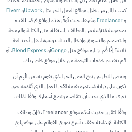
من خلال تعلُّم بعض المهارات المطلوبة وعرض خدماتك، يُمكنك
كسب المال من خلال مواقع العمل الحر مثل
Upwork
و
Fiverr
و
Freelancer
وغيرها، حيث تُوفِّر هذه المواقع فرصًا للقيام
بمجموعة مُتنوِّعة من الوظائف المستقلة، مثل الكتابة والبرمجة
والتصميم والتسويق وإدخال البيانات وغيرها. هل تُجيد لغة
ثانية؟ إذًا قُم بزيارة مواقع مثل
Gengo
أو
Blend Express
، أو
قم بتقديم خدمات الترجمة من خلال موقع خاص بك.
وبغض النظر عن نوع العمل الحر الذي تقوم به، من المُهم أن
تكون على دراية مُستمرة بقيمة الأجر للعمل الذي تُقدمه حتى
تعرف ما الذي يجب أن تتقاضاه وتضع أسعارك وفقًا لذلك.
وفقًا لتقرير حديث أعدّه موقع Freelancer، فإنّ وظائف
الكتابة الإبداعيّة حققت أسرع نمو في القوائم على موقعها في