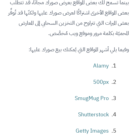
بينما تسمح لك بعض المواقع بعرض صورك مجانًا، قد تتطلّب
بعض المواقع الأخرى اشتراكًا لعرض صورك عليها ولكنّها قد تُوفِّر
بعض الميزات التي تتراوح من التخزين السحابي إلى المعارض
المحميّة بكلمة مرور وموقع ويب مُخصَّص.
وفيما يلي أشهر المواقع التي يُمكنك بيع صورك عليها:
Alamy
500px
SmugMug Pro
Shutterstock
Getty Images