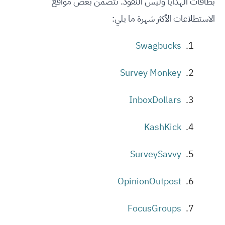
بطاقات الهدايا وليس النقود. تتضمن بعض مواقع
الاستطلاعات الأكثر شهرة ما يلي:
Swagbucks
Survey Monkey
InboxDollars
KashKick
SurveySavvy
OpinionOutpost
FocusGroups