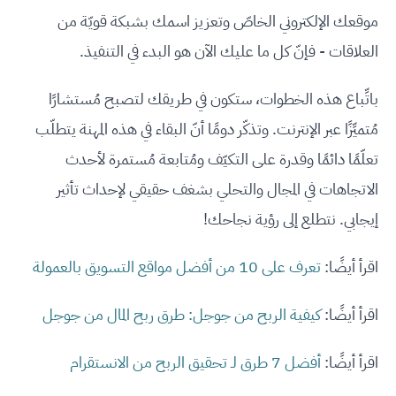
موقعك الإلكتروني الخاصّ وتعزيز اسمك بشبكة قويّة من
العلاقات - فإنّ كل ما عليك الآن هو البدء في التنفيذ.
باتِّباع هذه الخطوات، ستكون في طريقك لتصبح مُستشارًا
مُتميِّزًا عبر الإنترنت. وتذكّر دومًا أنّ البقاء في هذه المهنة يتطلّب
تعلّمًا دائمًا وقدرة على التكيّف ومُتابعة مُستمرة لأحدث
الاتجاهات في المجال والتحلي بشغف حقيقي لإحداث تأثير
إيجابي. نتطلع إلى رؤية نجاحك!
اقرأ أيضًا:
تعرف على 10 من أفضل مواقع التسويق بالعمولة
اقرأ أيضًا:
كيفية الربح من جوجل: طرق ربح المال من جوجل
اقرأ أيضًا:
أفضل 7 طرق لـ تحقيق الربح من الانستقرام