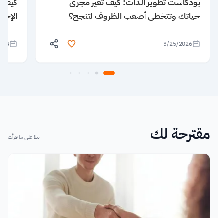
بودكاست تطوير الذات: كيف تغير مجرى
كيف ن
حياتك وتتخطى أصعب الظروف لتنجح؟
الإجا
024
3/25/2026
مقترحة لك
بناءً على ما قرأت