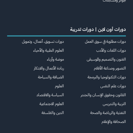
جوائز ومسابقات
دورات أون لاين | دورات تدريبة
دورات مطلوبة في سوق العمل
دورات تسويق، أعمال، وتمويل
دورات اللغات والأدب
العلوم الطبية والأحياء
الفنون والتصميم والموسيقى
موضة وأزياء
التصوير وصناعة الأفلام
ريادة الأعمال والابتكار
دورات التكنولوجيا والبرمجة
الضيافة والسياحة
دورات علم النفس
العلوم
القانون وحقوق الإنسان والجندر
السياسة والاقتصاد
التربية والتدريس
العلوم الاجتماعية
التغذية والرياضة والصحة
الدين والفلسفة
الصحافة والإعلام