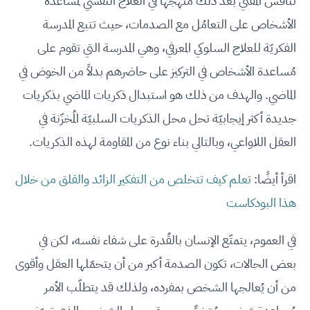
تُناقش المفتي بعد ذلك منهجها في العلاج النفسي لمُساعدة
الأشخاص على التعامُل مع الصدمات، حيث تتبع المدرسة
الفكريّة للعلاج السلوكي المعرفي، وهي المدرسة التي تقوم على
مُساعدة الأشخاص في التركيز على حاضرهم بدلاً من الخوض في
الماضي. والهدف من ذلك هو استبدال ذكريات الماضي بذكريات
جديدة أكثر إيجابيّة تحل محل الذكريات السلبيّة المُخزّنة في
العقل اللاواعي، وبالتالي بناء نوع من المقاومة لهذه الذكريات.
اقرأ أيضًا:
تعلم كيف تتخلص من التفكير الزائد والقلق من خلال
هذا البودكاست
في العموم، يتمتّع الإنسان بالقُدرة على شفاء نفسه، لكن في
بعض الحالات، تكون الصدمة أكبر من أن يتحمّلها العقل وأقوى
من أن يُعالجها الشخص بمفرده، ولذلك قد يتطلّب الأمر