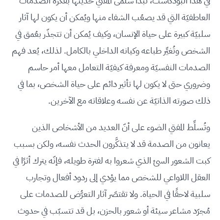
في هذا البودكاست، تبدأ سلمى المُفتي حديثها بفكرة الصدمات
العاطفيّة التي قد يصعُب الشفاء منها ويُمكن أن يكون لها آثار
سلبيّة كبيرة على حياة الإنسان، وكيف يُمكن أن تتجذّر بعُمق في
الشخص وتُغيِّر طباعه وكيانه الداخلي بالكامل. لذلك، يُعد فهم
الصدمات النفسيّة ومعرفة كيفيّة التعامل معها أمر حاسم
وضروري حتى لا يكون لها تأثير دائم على حياة الشخص، بما في
ذلك صورته الذاتيّة عن نفسه وعلاقاته مع الآخرين.
وتُسلِّط المفتي الضوء على أنّ العديد من الأشخاص الذين
يعانون من الصدمة قد لا يتذكَّرون الحدث نفسه، ولكن بسبب
كبت الشعور السئ الذي شعروا به لفترة طويله، فإنّه يترك أثرًا في
العقل اللاواعي للشخص مما يؤدي إلى ردود أفعال وتجارب
سلبية لاحقًا في الحياة. ولا تقتصّر آثار التعرُّض للصدمات على
مُجرّد مشاعر سيئة أو شعور بالحزن، بل قد تتسبّب في حدوث