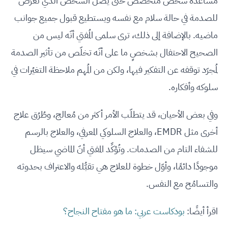
مُساعدة شخص مُتخصِّص حتى يصل الشخص الذي تعرّض
للصدمة في حالة سلام مع نفسه ويستطيع قبول جميع جوانب
ماضيه. بالإضافة إلى ذلك، ترى سلمى المُفتي أنّه ليس من
الصحيح الاحتفال بشخصٍ ما على أنّه تخلّص من تأثير الصدمة
لمُجرّد توقفه عن التفكير فيها، ولكن من المُهم ملاحظة التغيُرات في
سلوكه وأفكاره.
وفي بعض الأحيان، قد يتطلّب الأمر أكثر من مُعالج، وطُرُق علاج
أخرى مثل EMDR، والعلاج السلوكي المعرفي، والعلاج بالرسم
للشفاء التام من الصدمات. وتُؤكِّد المفتي أنّ الماضي سيظل
موجودًا دائمًا، وأوّل خطوة للعلاج هي تقبُّله والاعتراف بحدوثه
والتسامُح مع النفس.
اقرأ أيضًا:
بودكاست عربي: ما هو مفتاح النجاح؟