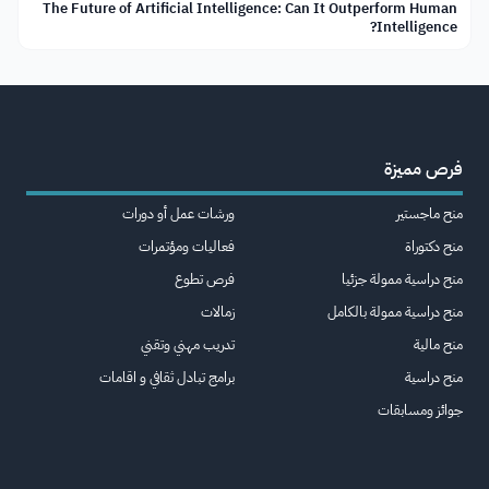
The Future of Artificial Intelligence: Can It Outperform Human
Intelligence?
فرص مميزة
منح ماجستير
ورشات عمل أو دورات
منح دكتوراة
فعاليات ومؤتمرات
منح دراسية ممولة جزئيا
فرص تطوع
منح دراسية ممولة بالكامل
زمالات
منح مالية
تدريب مهني وتقني
منح دراسية
برامج تبادل ثقافي و اقامات
جوائز ومسابقات