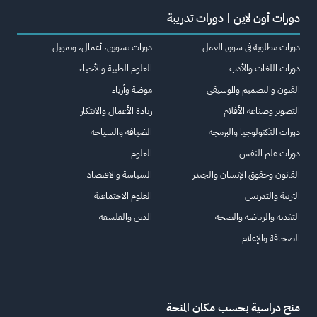
دورات أون لاين | دورات تدريبة
دورات مطلوبة في سوق العمل
دورات تسويق، أعمال، وتمويل
دورات اللغات والأدب
العلوم الطبية والأحياء
الفنون والتصميم والموسيقى
موضة وأزياء
التصوير وصناعة الأفلام
ريادة الأعمال والابتكار
دورات التكنولوجيا والبرمجة
الضيافة والسياحة
دورات علم النفس
العلوم
القانون وحقوق الإنسان والجندر
السياسة والاقتصاد
التربية والتدريس
العلوم الاجتماعية
التغذية والرياضة والصحة
الدين والفلسفة
الصحافة والإعلام
منح دراسية بحسب مكان المنحة