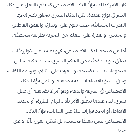
كان الأمر كذلك، فإنَّ الذكاء الاصطناعي مُتقدِّم بالفعل على ذكاء
البشر في نواحٍ عديدة. لكن الذكاء البشري يتجاوز بكثير مُجرّد
القدرات الحسابيَّة، حيث يقوم على الإبداع، والعمق العاطفي،
والحدس، والقدرة على التعلم من التجربة بطريقة شخصيَّة.
أما عن طبيعة الذكاء الاصطناعي، فهو يعتمد على خوارزميَّات
تحاكي جوانب مُعيَّنة من التفكير البشري، حيث يمكنه تحليل
مجموعات بيانات ضخمة، والتعرف على الكلام، وترجمة اللغات،
وحتى التنبؤ بالاتجاهات بدقة مذهلة. وتكمن قوَّة الذكاء
الاصطناعي في السرعة والدقة، وهو أمر لا يضاهيه أي عقل
بشري. لذا، عندما يتعلَّق الأمر بأداء المهام المتكررة، أو تحديد
الأنماط، أو اتخاذ قرارات بناءً على البيانات، فإنَّ الذكاء
الاصطناعي ليس مفيدًا فحسب، بل يُمكن القول بأنّه لا غنى
عنه!