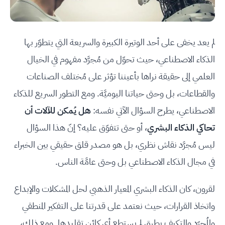
لم يعد يخفى على أحد الوتيرة الكبيرة والسريعة التي يتطوّر بها
الذكاء الاصطناعي، حيث تحوّل من مُجرَّد مفهوم في الخيال
العلمي إلى حقيقة نراها بأعيننا تؤثر على مُختلف الصناعات
والقطاعات، بل وحتى حياتنا اليوميَّة. ومع التطور السريع للذكاء
الاصطناعي، يطرح السؤال الآتي نفسه:
هل يُمكن للآلات أن
تحاكي الذكاء البشري
، أو حتى تتفوّق عليه؟ إنّ هذا السؤال
ليس مُجرَّد نقاش نظري، بل هو مصدر قلق حقيقي بين الخبراء
في مجال الذكاء الاصطناعي بل وحتى عامَّة الناس.
لقرون، كان الذكاء البشري المعيار الذهبي لحل المشكلات والإبداع
واتخاذ القرارات، حيث نعتمد على قدرتنا على التفكير المنطقي
والمُجرّد والتكيف بطرق لم يستطع أي كائن تقليدها. ومع ذلك،