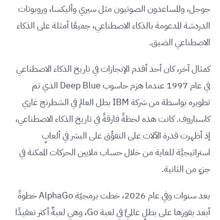
جوجل، والمساعدون الصوتيون مثل سيري وأليكسا، وروبوتات
الدردشة المدعومة بالذكاء الاصطناعي، جميعًا أمثلة على الذكاء
الاصطناعي الضيق.
كمثال آخر، كان أحد أقدم الإنجازات في تاريخ الذكاء الاصطناعي
في عام 1997 عندما هزم حاسوب Deep Blue الذي تم
تطويره بواسطة من شركة IBM بطل العالم في الشطرنج غاري
كاسباروف. كانت هذه لحظةً فارقةً في تاريخ الذكاء الاصطناعي،
إذ أظهرت قدرة الآلات على التفوُّق على البشر في ألعابٍ
استراتيجيَّة للغاية من خلال حساب ملايين الحركات الممكنة في
جزءٍ من الثانية.
بعد سنوات وفي عام 2026، خطت برمجيّة AlphaGo خطوةً
أبعد بفوزها على بطلٍ عالميٍّ في لعبة Go، وهي لعبةٌ أكثر تعقيدًا