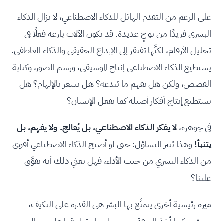
على الرغم من التقدم الهائل للذكاء الاصطناعي، لا يزال الذكاء
البشري فريدًا من نواحٍ عديدة. قد تكون الآلات بارعة فعلًا في
تحليل الأرقام، لكنَّها تفتقر إلى الإبداع الحقيقي والذكاء العاطفي.
يستطيع الذكاء الاصطناعي إنتاج الموسيقى، ورسم الصور، وكتابة
القصص، ولكن هل يفهم ما يُبدعه؟ هل يشعر بالإلهام؟ هل
يستطيع إنتاج أفكار أصيلة كما يفعل الإنسان؟
في جوهره،
لا يفكر الذكاء الاصطناعي، بل يُعالج. ولا يفهم، بل
يتنبأ!
وهذا يُثير التساؤل: حتى لو أصبح الذكاء الاصطناعي أقوى
من الذكاء البشري من حيث الأداء، فهل يعني ذلك أنه تفوَّق
علينا؟
ميزة رئيسية أخرى يتمتَّع بها البشر هي القدرة على التكيف،
حيث يمكننا أخذ المعرفة من مجال ما وتطبيقها على مجال