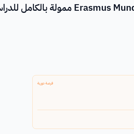
منحة إيراسموس موندوس Erasmus Mundus ممولة بالكامل لل
فرصة دورية