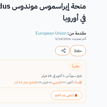
في أوروبا
مقدمة من
:
European Union
آخر تحديث
:
5/14/2026
حفظ
قريباً
تفتح سنوياً من 1 أكتوبر إلى 28 فبراير
يبدأ:
١ أكتوبر ٢٠٢٦
ينتهي:
٢٨ فبراير ٢٠٢٧
تفتح خلال 53 أيام
أشعرني عند الفتح