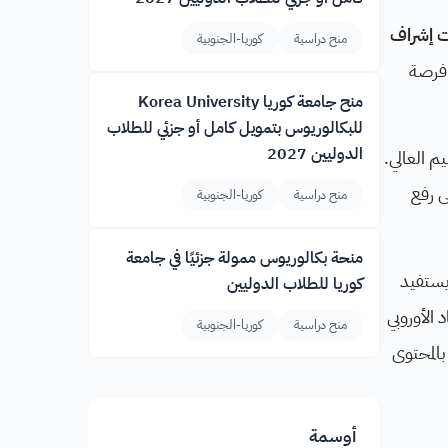
ة تحت إشراف
منح دراسية
كوريا-الجنوبية
 فرصة
منح جامعة كوريا Korea University
للبكالوريوس بتمويل كامل أو جزئي للطلاب
الدوليين 2027
م العالي.
ى رفع
منح دراسية
كوريا-الجنوبية
منحة بكالوريوس ممولة جزئيًا في جامعة
يستفيد
كوريا للطلاب الدوليين
الأوروبي
منح دراسية
كوريا-الجنوبية
بالمحتوى
أوسمة