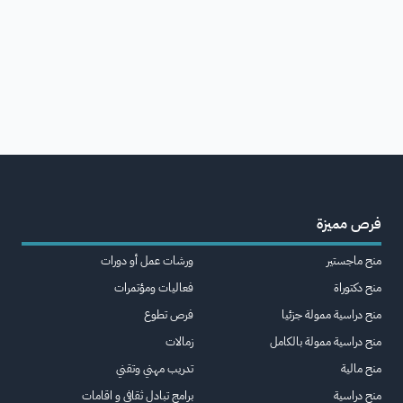
فرص مميزة
منح ماجستير
ورشات عمل أو دورات
منح دكتوراة
فعاليات ومؤتمرات
منح دراسية ممولة جزئيا
فرص تطوع
منح دراسية ممولة بالكامل
زمالات
منح مالية
تدريب مهني وتقني
منح دراسية
برامج تبادل ثقافي و اقامات