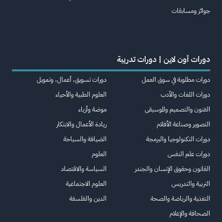
جوائز ومسابقات
دورات أون لاين | دورات تدريبة
دورات مطلوبة في سوق العمل
دورات تسويق، أعمال، وتمويل
دورات اللغات والأدب
العلوم الطبية والأحياء
الفنون والتصميم والموسيقى
موضة وأزياء
التصوير وصناعة الأفلام
ريادة الأعمال والابتكار
دورات التكنولوجيا والبرمجة
الضيافة والسياحة
دورات علم النفس
العلوم
القانون وحقوق الإنسان والجندر
السياسة والاقتصاد
التربية والتدريس
العلوم الاجتماعية
التغذية والرياضة والصحة
الدين والفلسفة
الصحافة والإعلام