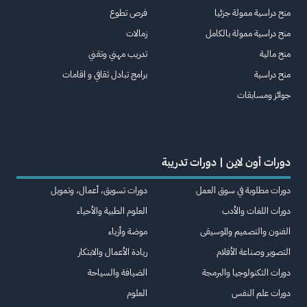
منح دراسية ممولة جزئيا
فرص تطوع
منح دراسية ممولة بالكامل
زمالات
منح مالية
تدريب مهني وتقني
منح دراسية
برامج تبادل ثقافي و اقامات
جوائز ومسابقات
دورات أون لاين | دورات تدريبة
دورات مطلوبة في سوق العمل
دورات تسويق، أعمال، وتمويل
دورات اللغات والأدب
العلوم الطبية والأحياء
الفنون والتصميم والموسيقى
موضة وأزياء
التصوير وصناعة الأفلام
ريادة الأعمال والابتكار
دورات التكنولوجيا والبرمجة
الضيافة والسياحة
دورات علم النفس
العلوم