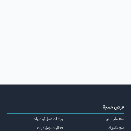
فرص مميزة
منح ماجستير
ورشات عمل أو دورات
منح دكتوراة
فعاليات ومؤتمرات