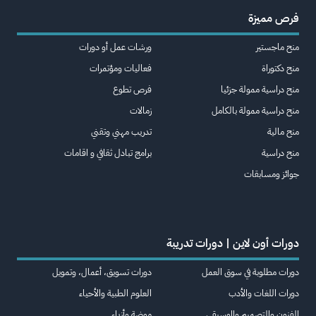
فرص مميزة
منح ماجستير
ورشات عمل أو دورات
منح دكتوراة
فعاليات ومؤتمرات
منح دراسية ممولة جزئيا
فرص تطوع
منح دراسية ممولة بالكامل
زمالات
منح مالية
تدريب مهني وتقني
منح دراسية
برامج تبادل ثقافي و اقامات
جوائز ومسابقات
دورات أون لاين | دورات تدريبة
دورات مطلوبة في سوق العمل
دورات تسويق، أعمال، وتمويل
دورات اللغات والأدب
العلوم الطبية والأحياء
الفنون والتصميم والموسيقى
موضة وأزياء