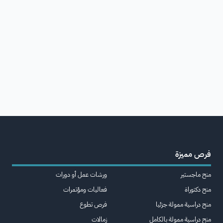
فرص مميزة
منح ماجستير
ورشات عمل أو دورات
منح دكتوراة
فعاليات ومؤتمرات
منح دراسية ممولة جزئيا
فرص تطوع
منح دراسية ممولة بالكامل
زمالات