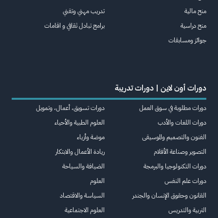
منح مالية
تدريب مهني وتقني
منح دراسية
برامج تبادل ثقافي و اقامات
جوائز ومسابقات
دورات أون لاين | دورات تدريبة
دورات مطلوبة في سوق العمل
دورات تسويق، أعمال، وتمويل
دورات اللغات والأدب
العلوم الطبية والأحياء
الفنون والتصميم والموسيقى
موضة وأزياء
التصوير وصناعة الأفلام
ريادة الأعمال والابتكار
دورات التكنولوجيا والبرمجة
الضيافة والسياحة
دورات علم النفس
العلوم
القانون وحقوق الإنسان والجندر
السياسة والاقتصاد
التربية والتدريس
العلوم الاجتماعية