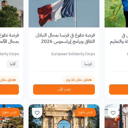
 في
فرصة تطوع في فرنسا بمجال التبادل
فرصة تطوع مم
ة والتعليم
الثقافي وبرامج إيراسموس 2026
بمجال الألعا
الشباب 2026
arity Corps
European Solidarity Corps
فرنسا
ألمانيا
تغلق خلال 24 يوم
تغلق خلال 297 يوم
تقدم الآن
فرص تطوع
فرص تطوع