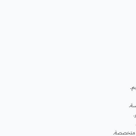
م.
سة.
.
ية متخصصة.