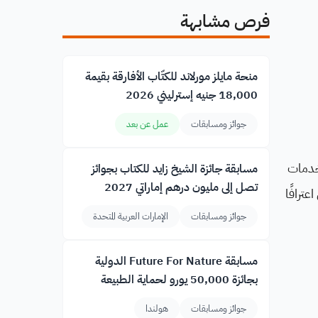
فرص مشابهة
منحة مايلز مورلاند للكتّاب الأفارقة بقيمة
18,000 جنيه إسترليني 2026
جوائز ومسابقات
عمل عن بعد
لمشاريع والمنتجات والخدمات
مسابقة جائزة الشيخ زايد للكتاب بجوائز
تصل إلى مليون درهم إماراتي 2027
لفائزين اعترافًا
جوائز ومسابقات
الإمارات العربية المتحدة
مسابقة Future For Nature الدولية
بجائزة 50,000 يورو لحماية الطبيعة
جوائز ومسابقات
هولندا