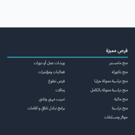
فرص مميزة
منح ماجستير
ورشات عمل أو دورات
منح دكتوراة
فعاليات ومؤتمرات
منح دراسية ممولة جزئيا
فرص تطوع
منح دراسية ممولة بالكامل
زمالات
منح مالية
تدريب مهني وتقني
منح دراسية
برامج تبادل ثقافي و اقامات
جوائز ومسابقات