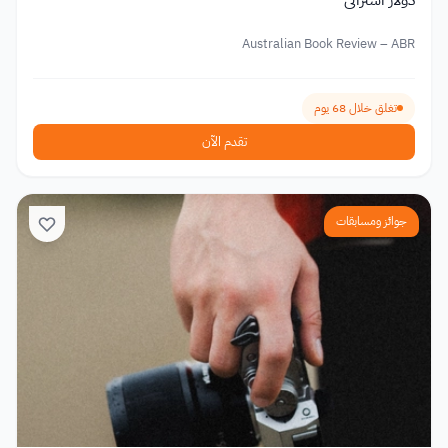
دولار أسترالي
Australian Book Review – ABR
تغلق خلال 68 يوم
تقدم الآن
جوائز ومسابقات