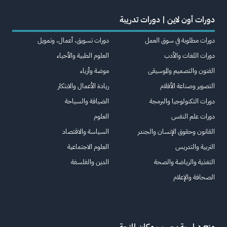
دورات أون لاين | دورات تدريبة
دورات مطلوبة في سوق العمل
دورات تسويق، أعمال، وتمويل
دورات اللغات والأدب
العلوم الطبية والأحياء
الفنون والتصميم والموسيقى
موضة وأزياء
التصوير وصناعة الأفلام
ريادة الأعمال والابتكار
دورات التكنولوجيا والبرمجة
الضيافة والسياحة
دورات علم النفس
العلوم
القانون وحقوق الإنسان والجندر
السياسة والاقتصاد
التربية والتدريس
العلوم الاجتماعية
التغذية والرياضة والصحة
الدين والفلسفة
الصحافة والإعلام
منح دراسية بحسب مكان المنحة