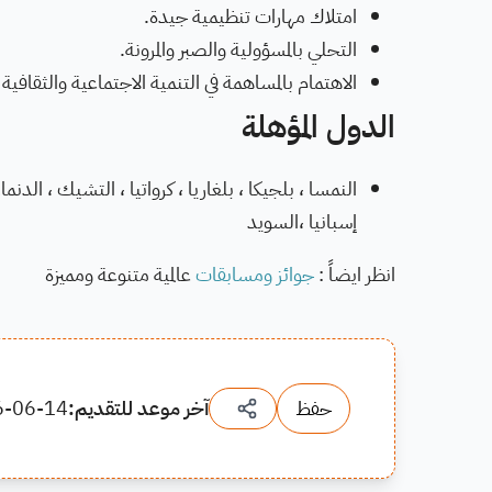
امتلاك مهارات تنظيمية جيدة.
التحلي بالمسؤولية والصبر والمرونة.
الاهتمام بالمساهمة في التنمية الاجتماعية والثقافية
الدول المؤهلة
النمسا ، بلجيكا ، بلغاريا ، كرواتيا ، التشيك ، الدنمارك 
إسبانيا ،السويد
انظر ايضاً :
جوائز ومسابقات
عالمية متنوعة ومميزة
حفظ
آخر موعد للتقديم:
6-06-14