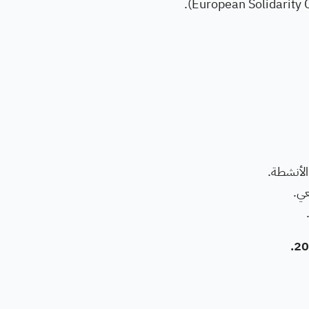
لأنشطة.
عي.