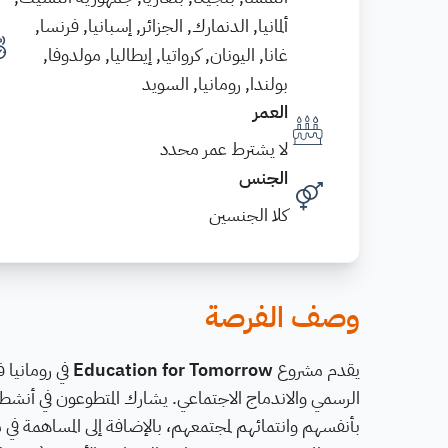
ألمانيا, الدنمارك, الجزائر, إسبانيا, فرنسا,
غانا, اليونان, كرواتيا, إيطاليا, مولدوفا,
بولندا, رومانيا, السويد
العمر
لا يشترط عمر محدد
الجنس
كلا الجنسين
وصف الفرصة
يقدم مشروع
Education for Tomorrow
في رومانيا 
الرسمي والاندماج الاجتماعي. يشارك المتطوعون في أنشطة 
بأنفسهم وانتمائهم لمجتمعهم، بالإضافة إلى المساهمة في م