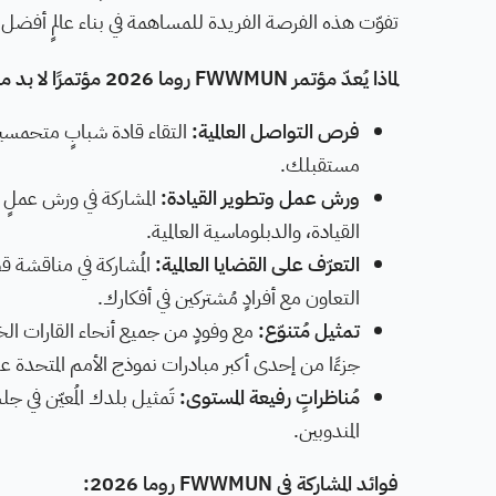
تفوّت هذه الفرصة الفريدة للمساهمة في بناء عالمٍ أفضل.
لماذا يُعدّ مؤتمر FWWMUN روما 2026 مؤتمرًا لا بد من حضوره؟
فرص التواصل العالمية:
التقاء قادة شبابٍ متحمسين
مستقبلك.
ورش عمل وتطوير القيادة:
المشاركة في ورش عملٍ 
القيادة، والدبلوماسية العالمية.
التعرّف على القضايا العالمية:
المُشاركة في مناقشة قضا
التعاون مع أفرادٍ مُشتركين في أفكارك.
تمثيل مُتنوّع:
جزءًا من إحدى أكبر مبادرات نموذج الأمم المتحدة عالمي
مُناظراتٍ رفيعة المستوى:
تَمثيل بلدك المُعيّن في 
المندوبين.
فوائد المشاركة في FWWMUN روما 2026: