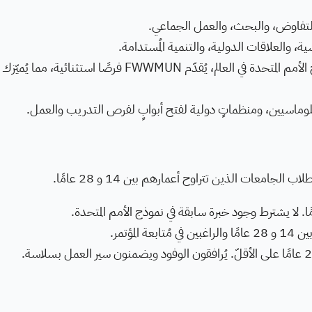
التفاوض، والبحث، والعمل الجماعي.
ة، والعلاقات الدولية، والتنمية المُستدامة.
كواحدٍ من أكبر مؤتمرات نموذج الأمم المتحدة في العالم، يُقدّم FWWMUN فرصًا استثنائية، مما يُم
لوماسيين، ومنظماتٍ دولية لفتح أبوابٍ لفرص التدريب والعمل.
لمؤتمر.