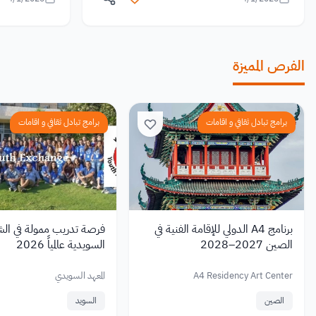
الفرص المميزة
برامج تبادل ثقافي و اقامات
برامج تبادل ثقافي و اقامات
برنامج A4 الدولي للإقامة الفنية في
فرصة تدريب ممولة في الش
الصين 2027–2028
السويدية عالمياً 2026
A4 Residency Art Center
المعهد السويدي
الصين
السويد