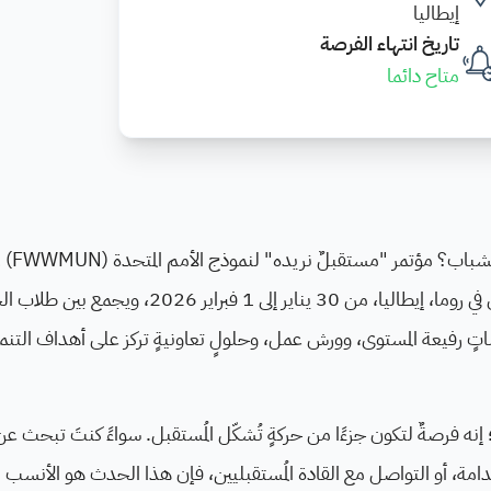
إيطاليا
تاريخ انتهاء الفرصة
متاح دائما
هل أنت شغوفٌ بالقضايا العالمية، وال
2026 هو المنصة المثالية لك! سيُعقد هذا الحدث المرموق في روما، إيطاليا، من 30 يناير إلى 1 فب
اتٍ رفيعة المستوى، وورش عمل، وحلولٍ تعاونيةٍ تركز على أهداف التنم
ر من مجرد مؤتمر؛ إنه فرصةٌ لتكون جزءًا من حركةٍ تُشكّل المُستقبل. سواءً كنتَ تبحث
دامة، أو التواصل مع القادة المُستقبليين، فإن هذا الحدث هو الأنسب ل