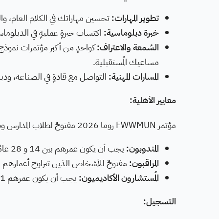
تطوير المهارات:
تحسين مهاراتك في الكلام العام، و
خبرة دبلوماسية:
اكتساب خبرةٍ عمليةٍ في الدبلوماسي
السُمعة والاعتراف:
مساعيك المُستقبلية.
المسارات المهنية:
التواصل مع قادةٍ في الصناعة، ودب
معايير الأهلية:
مؤتمر FWWMUN روما 2026 مفتوحٌ لطلاب المدارس وطلاب الجامعات الذين تتراوح أعمارهم بين 14 و 28 عامًا.
المندوبون:
يجب أن يكون عمرهم بين 14 و 28 عامًا. لا يشترط وجود خبرة سابقة في نموذج الأمم المتحدة.
المراقبون:
مفتوحٌ للأشخاص الذين تتراوح أعمارهم بين 14 و 28 عامًا والراغبين في مُتابعة ا
المُستشارون الأكاديميون:
يجب أن يكون عمرهم 21 عامًا على الأقلّ. يُرافقون الوفود ويضمنون سير العمل بسلاسة.
التسجيل: