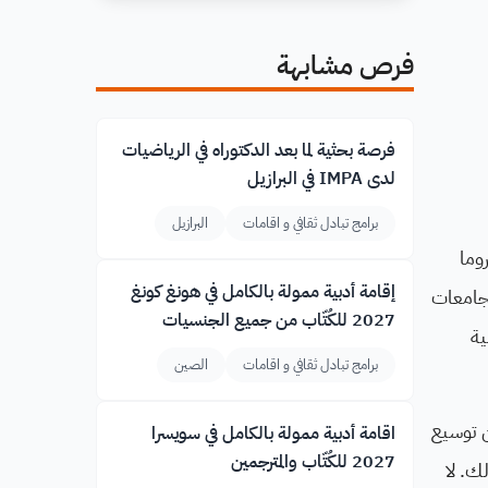
فرص مشابهة
فرصة بحثية لما بعد الدكتوراه في الرياضيات
لدى IMPA في البرازيل
برامج تبادل ثقافي و اقامات
البرازيل
استدامة، وتمكين الشباب؟ مؤتمر "مستقبلٌ نريده" لنموذج الأمم المتحدة (FWWMUN) روما
إقامة أدبية ممولة بالكامل في هونغ كونغ
راير 2026، ويجمع بين طلاب الجامعات
2027 للكُتّاب من جميع الجنسيات
ية
برامج تبادل ثقافي و اقامات
الصين
 عن توسيع
اقامة أدبية ممولة بالكامل في سويسرا
2027 للكُتّاب والمترجمين
ك. لا