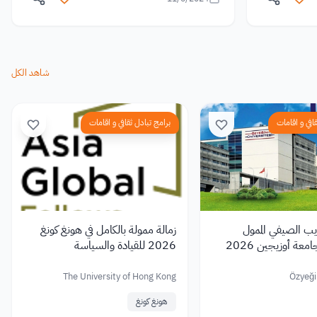
شاهد الكل
افي و اقامات
برامج تبادل ثقافي و اقامات
ريب الصيفي الممول
زمالة ممولة بالكامل في هونغ كونغ
معة أوزيجين 2026
2026 للقيادة والسياسة
The University of Hong Kong
Özyeği
هونغ كونغ