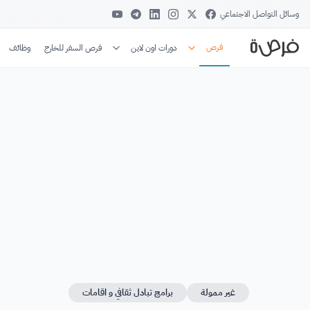
وسائل التواصل الاجتماعي
فرص
دورات اون لاين
فرص السفر للخارج
وظائف
غير ممولة
برامج تبادل ثقافي و اقامات