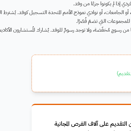
 إذا لم يكونوا جزءًا من وفد.
و الجامعات، أو نوادي نموذج الأمم المتحدة التسجيل كوفد. يُشترط ا
من رسومٍ مُخفّضة، ولا توجد رسومٌ للوفد. يُشارك المُستشارون الأكادي
تقديم
)
التقديم على آلاف الفرص المجانية