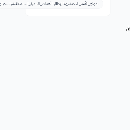
نموذج_الأمم_المتحدة،روما،إيطاليا،أهداف_التنمية_المستدامة،شباب،دبلو
يّزك في