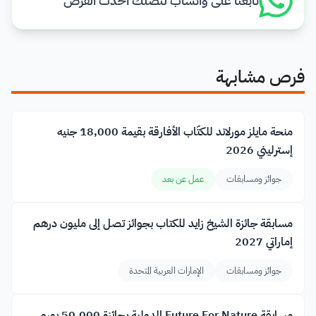
تابعنا على واتساب لتصلك أحدث الفرص
فرص مشابهة
منحة مايلز مورلاند للكتّاب الأفارقة بقيمة 18,000 جنيه
إسترليني 2026
جوائز ومسابقات
عمل عن بعد
مسابقة جائزة الشيخ زايد للكتاب بجوائز تصل إلى مليون درهم
إماراتي 2027
جوائز ومسابقات
الإمارات العربية المتحدة
مسابقة Future For Nature الدولية بجائزة 50,000 يورو