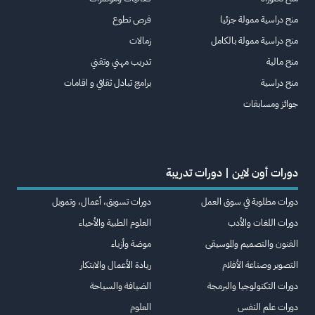
منح دراسية ممولة جزئيا
فرص تطوع
منح دراسية ممولة بالكامل
زمالات
منح مالية
تدريب مهني وتقني
منح دراسية
برامج تبادل ثقافي و اقامات
جوائز ومسابقات
دورات أون لاين | دورات تدريبة
دورات مطلوبة في سوق العمل
دورات تسويق، أعمال، وتمويل
دورات اللغات والأدب
العلوم الطبية والأحياء
الفنون والتصميم والموسيقى
موضة وأزياء
التصوير وصناعة الأفلام
ريادة الأعمال والابتكار
دورات التكنولوجيا والبرمجة
الضيافة والسياحة
دورات علم النفس
العلوم