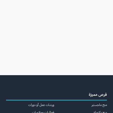
فرص مميزة
منح ماجستير
ورشات عمل أو دورات
منح دكتوراة
فعاليات ومؤتمرات