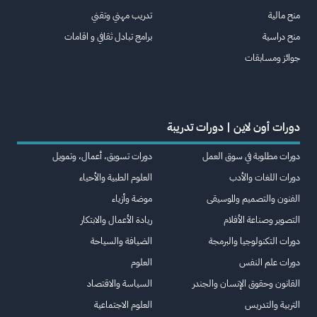
منح مالية
تدريب مهني وتقني
منح دراسية
برامج تبادل ثقافي و اقامات
جوائز ومسابقات
دورات أون لاين | دورات تدريبة
دورات مطلوبة في سوق العمل
دورات تسويق، أعمال، وتمويل
دورات اللغات والأدب
العلوم الطبية والأحياء
الفنون والتصميم والموسيقى
موضة وأزياء
التصوير وصناعة الأفلام
ريادة الأعمال والابتكار
دورات التكنولوجيا والبرمجة
الضيافة والسياحة
دورات علم النفس
العلوم
القانون وحقوق الإنسان والجندر
السياسة والاقتصاد
التربية والتدريس
العلوم الاجتماعية