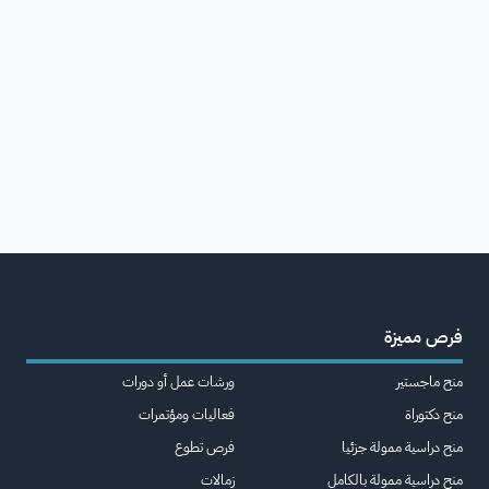
فرص مميزة
منح ماجستير
ورشات عمل أو دورات
منح دكتوراة
فعاليات ومؤتمرات
منح دراسية ممولة جزئيا
فرص تطوع
منح دراسية ممولة بالكامل
زمالات