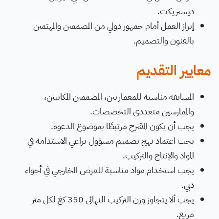
ديستريكت.
إبراز العمل أمام جمهور دولي من المصممين والمهتمين
بالفنون والتصميم.
معايير التقديم
المسابقة مناسبة للمعماريين، المصممين المكانيين،
والممارسين متعددي التخصصات.
يجب أن يكون المقترح مرتبطًا بموضوع الدعوة.
يجب اعتماد نهج تصميم مسؤول يراعي الاستدامة في
المواد والإنتاج والتركيب.
يجب استخدام مواد مناسبة للعرض الخارجي في أجواء
دبي.
يجب ألا يتجاوز وزن التركيب النهائي 350 كغ لكل متر
مربع.