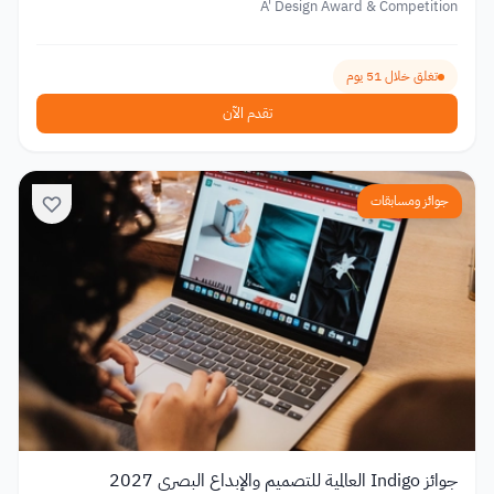
A' Design Award & Competition
تغلق خلال 51 يوم
تقدم الآن
جوائز ومسابقات
جوائز Indigo العالمية للتصميم والإبداع البصري 2027