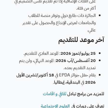
على الفئات الإضافية إذا تم تقديم نفس التصميم في
أكثر من فئة.
الجائزة ذات طابع دولي وتوفر منصة للطلاب
والجامعات لعرض الإبداع والحصول على تقدير
عالمي.
آخر موعد للتقديم
25 يوليو/تموز 2026
: الموعد العادي للتقديم.
20 أغسطس/آب 2026
: الموعد النهائي، ولن يتم
تمديد التقديم بعده.
يقام حفل جوائز EPDA في
18 أكتوبر/تشرين الأول
2026
في
البندقية، إيطاليا
.
للمزيد من برامج تبادل
ثقافي و اقامات
تعرف على دورات في
العلوم الاجتماعية