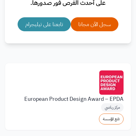
على أحدث الفرص فور صدورها.
سجل الآن مجانا
تابعنا على تيليجرام
European Product Design Award – EPDA
مركز رياضي
تابع المؤسسة