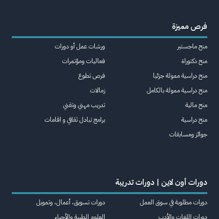
فرص مميزة
منح ماجستير
ورشات عمل أو دورات
منح دكتوراة
فعاليات ومؤتمرات
منح دراسية ممولة جزئيا
فرص تطوع
منح دراسية ممولة بالكامل
زمالات
منح مالية
تدريب مهني وتقني
منح دراسية
برامج تبادل ثقافي و اقامات
جوائز ومسابقات
دورات أون لاين | دورات تدريبة
دورات مطلوبة في سوق العمل
دورات تسويق، أعمال، وتمويل
دورات اللغات والأدب
العلوم الطبية والأحياء