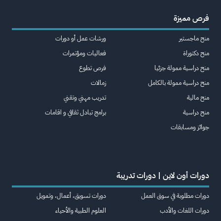
فرص مميزة
منح ماجستير
ورشات عمل أو دورات
منح دكتوراة
فعاليات ومؤتمرات
منح دراسية ممولة جزئيا
فرص تطوع
منح دراسية ممولة بالكامل
زمالات
منح مالية
تدريب مهني وتقني
منح دراسية
برامج تبادل ثقافي و اقامات
جوائز ومسابقات
دورات أون لاين | دورات تدريبة
دورات مطلوبة في سوق العمل
دورات تسويق، أعمال، وتمويل
دورات اللغات والأدب
العلوم الطبية والأحياء