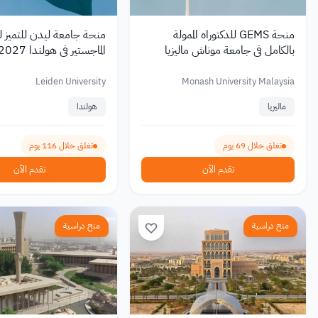
منحة GEMS للدكتوراه الممولة
منحة جامعة ليدن للتميز ل
بالكامل في جامعة موناش ماليزيا
2026 مع راتب شهري
تصل إلى 19,000 يورو
Leiden University
Monash University Malaysia
ماليزيا
هولندا
تغلق خلال 69 يوم
تغلق خلال 116 يوم
تقدم الآن
تقدم الآن
منح دراسية
منح دراسية