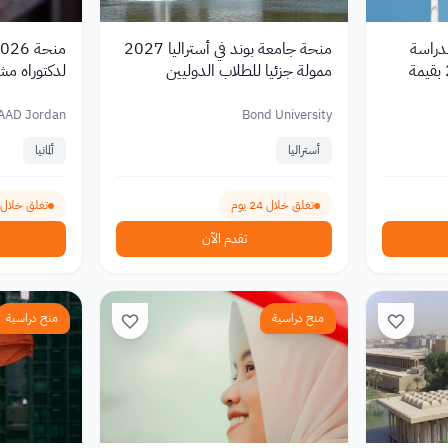
دراسة
منحة جامعة بوند في أستراليا 2027
منحة 
الماجستير في هولندا 2027 بقيمة
ممولة جزئيا للطلاب الدوليين
لدكتوراه مشتر
شهري 1,400 يورو
AAD Jordan
Bond University
أستراليا
ألمانيا
تغلق خلال 24 يوم
تغلق خلال 24 يوم
تقدم الآن
منح دراسية
منح دراسية