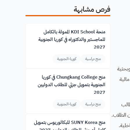
فرص مشابهة
منحة KDI School الممولة بالكامل
للماجستير والدكتوراه في كوريا الجنوبية
2027
منح دراسية
كوريا-الجنوبية
عليمية وبحثية
منح Chungkang College في كوريا
مالية
الجنوبية بتمويل جزئي للطلاب الدوليين
2027
طالب
منح دراسية
كوريا-الجنوبية
ة شؤون الطلاب.
منح SUNY Korea للبكالوريوس بتمويل
خلية.