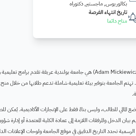
بكالوريوس, ماجستير, دكتوراه
تاريخ انتهاء الفرصة
متاح دائما
جامعة آدم ميكيوتش في بوزنان (Adam Mickiewicz University — AMU) هي جامعة بولندية عريقة تقدم برامج ت
ة. تهتم الجامعة بتوفير بيئة تعليمية شاملة تدعم طلابها من خلال منح 
.
وضع المالي للطالب، وليس بناءً فقط على الإنجازات الأكاديمية. يُمكن لل
نحة عبر نظام الجامعة (USOSweb)، بتقديم بيان الدخل والمرفقات اللازمة إلى عمادة الكلية المعتمدة أو إدار
ت الرسمية تحدد التاريخ الدقيق في موقع الجامعة ولوحات الإعلانات الدا