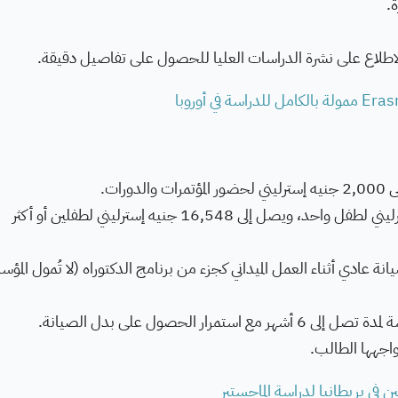
.
لاع على نشرة الدراسات العليا للحصول على تفاصيل دقيقة.
بدل الأطفال المُعولين: يصل إلى 11,604 جنيه إسترليني لطفل واحد، ويصل إلى 16,548 جنيه إسترليني لطفلين أو أكثر
 عادي أثناء العمل الميداني كجزء من برنامج الدكتوراه (لا تُمول المؤ
ر الحصول على بدل الصيانة.
واجهها الطالب.