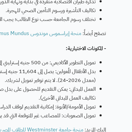
تذكرة طيران اقتصادية منفردة في بداية ونهاية الدورة
تكاليف التأشيرة ورسوم التأمين الصحي للهجرة.
تختلف رسوم الجامعة حسب نوع الطالب؛ يجب الاط
تصفح أيضاً:
منحة إيراسموس موندوس Erasmus Mundus ممولة بالكامل للدراسة في أوروبا
- المكونات الاختيارية:
تمويل التطوير الأكاديمي: من 500 جنيه إسترليني إلى 2,000 جنيه إسترليني لحضور المؤتمرات والدورات.
(معدل 2026-24). لا يتم توفير تمويل لشريك.
العمل الميداني: يمكن التقديم للحصول على بدل صيانة
تكاليف العمل الميداني الأخرى).
تمويل الأمومة/الأبوة: إمكانية التقديم لوقف الدراسة لمدة تصل إلى 6 أشهر مع استمرا
تمويل الصعوبات: للمصاعب غير المتوقعة التي قد ي
إليك المزيد:
منحة جامعة Westminster للطلاب المصريين في بريطانيا لدراسة الماجستير