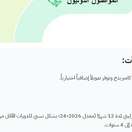
ت:
ريدج وتوفر تمويلاً إضافياً اختيارياً.
بدل صيانة لطالب واحد بقيمة 20,000 جنيه إسترليني لمدة 12 شهرًا (معدل 2026-24؛ بشكل نسبي للدورات الأقل