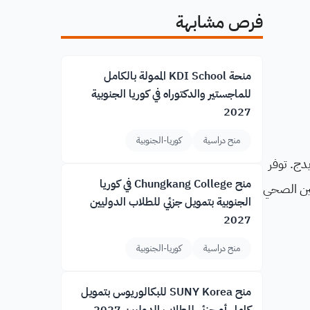
فرص مشابهة
منحة KDI School الممولة بالكامل
للماجستير والدكتوراه في كوريا الجنوبية
2027
منح دراسية
كوريا-الجنوبية
يدج. توفر
منح Chungkang College في كوريا
م الرحلة والتأمين الصحي
الجنوبية بتمويل جزئي للطلاب الدوليين
2027
منح دراسية
كوريا-الجنوبية
منح SUNY Korea للبكالوريوس بتمويل