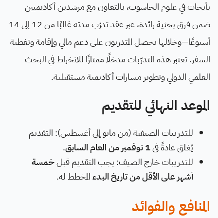
بأبحاث في علوم الحاسوب، بالتعاون مع مرشدين أكاديميين
ضمن فرق بحثية رائدة، عبر عقد تدرّب مدته غالبًا من 12 إلى 14
أسبوعًا—وخلالها يحصل المتدربون على دعم مالي وإقامة وتغطية
السفر. تعتبر هذه التدرّبات مدخلًا ممتازًا للانخراط في البحث
العلمي الدولي وتطوير مسارات أكاديمية مستقبلية.
الموعد النهائي للتقديم
للتدريبات الصيفية (من مايو إلى أغسطس): التقديم
يُغلق عادةً في
1 نوفمبر من العام السابق
.
للتدريبات خارج الصيف: يجب التقديم قبل
خمسة
أشهر على الأقل من تاريخ البدء
المخطط له.
المنافع والفوائد