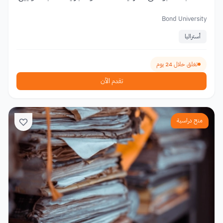
Bond University
أستراليا
تغلق خلال 24 يوم
تقدم الآن
منح دراسية