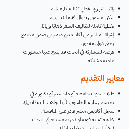
راتب شهري يغطي تكاليف المعيشة.
سكن مشمول طوال فترة التدريب.
تغطية كاملة لتكاليف السفر ذهابًا وإيابًا.
إشراف مباشر من أكاديميين متميزين ضمن مجتمع
بحثي دولي متطور.
فرصة للمشاركة في أبحاث قد ينتج عنها منشورات
علمية مشتركة.
معايير التقديم
طلاب بحوث جامعية أو ماجستير أو دكتوراه في
تخصص علوم الحاسوب (أو المجالات المرتبطة بها).
سجّل أكاديمي متميّز قادر على المنافسة.
خلفية تقنية قوية أو تجربة مسبقة في البحث
(مفضّل، وليس شرطًا صارمًا).