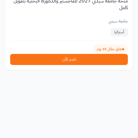
منحة جامعة سيدني 2027 للماجستير والدكتوراه البحثية بتمويل
كامل
جامعة سيدني
أستراليا
تغلق خلال 35 يوم
تقدم الآن