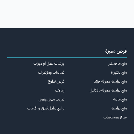
فرص مميزة
منح ماجستير
ورشات عمل أو دورات
منح دكتوراة
فعاليات ومؤتمرات
منح دراسية ممولة جزئيا
فرص تطوع
منح دراسية ممولة بالكامل
زمالات
منح مالية
تدريب مهني وتقني
منح دراسية
برامج تبادل ثقافي و اقامات
جوائز ومسابقات