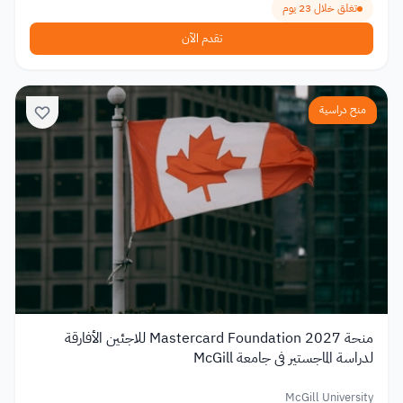
تغلق خلال 23 يوم
تقدم الآن
منح دراسية
منحة Mastercard Foundation 2027 للاجئين الأفارقة
لدراسة الماجستير في جامعة McGill
McGill University