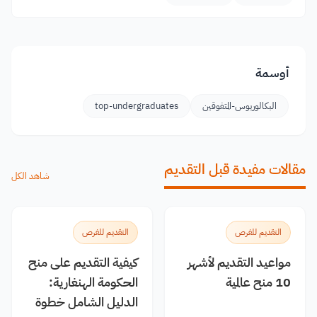
أوسمة
البكالوريوس-المتفوقين
top-undergraduates
مقالات مفيدة قبل التقديم
شاهد الكل
التقديم للفرص
التقديم للفرص
مواعيد التقديم لأشهر
كيفية التقديم على منح
10 منح عالمية
الحكومة الهنغارية:
الدليل الشامل خطوة