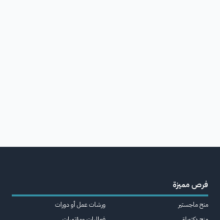
فرص مميزة
منح ماجستير
ورشات عمل أو دورات
منح دكتوراة
فعاليات ومؤتمرات