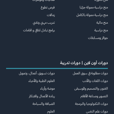
منح دراسية ممولة جزئيا
فرص تطوع
منح دراسية ممولة بالكامل
زمالات
منح مالية
تدريب مهني وتقني
منح دراسية
برامج تبادل ثقافي و اقامات
جوائز ومسابقات
دورات أون لاين | دورات تدريبة
دورات مطلوبة في سوق العمل
دورات تسويق، أعمال، وتمويل
دورات اللغات والأدب
العلوم الطبية والأحياء
الفنون والتصميم والموسيقى
موضة وأزياء
التصوير وصناعة الأفلام
ريادة الأعمال والابتكار
دورات التكنولوجيا والبرمجة
الضيافة والسياحة
دورات علم النفس
العلوم