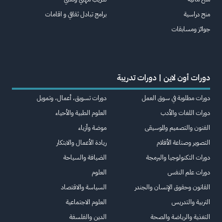
منح دراسية
برامج تبادل ثقافي و اقامات
جوائز ومسابقات
دورات أون لاين | دورات تدريبة
دورات مطلوبة في سوق العمل
دورات تسويق، أعمال، وتمويل
دورات اللغات والأدب
العلوم الطبية والأحياء
الفنون والتصميم والموسيقى
موضة وأزياء
التصوير وصناعة الأفلام
ريادة الأعمال والابتكار
دورات التكنولوجيا والبرمجة
الضيافة والسياحة
دورات علم النفس
العلوم
القانون وحقوق الإنسان والجندر
السياسة والاقتصاد
التربية والتدريس
العلوم الاجتماعية
التغذية والرياضة والصحة
الدين والفلسفة