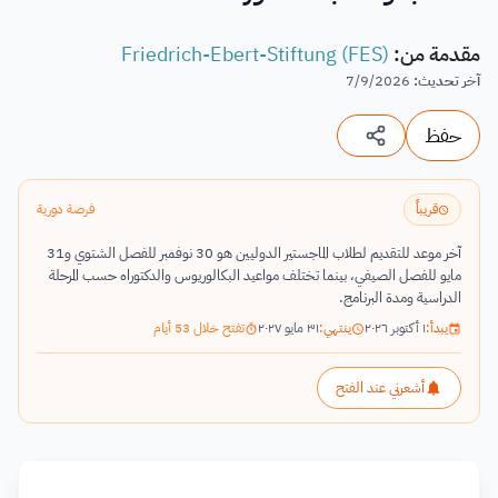
مقدمة من
:
Friedrich-Ebert-Stiftung (FES)
آخر تحديث
:
7/9/2026
حفظ
قريباً
فرصة دورية
آخر موعد للتقديم لطلاب الماجستير الدوليين هو 30 نوفمبر للفصل الشتوي و31
مايو للفصل الصيفي، بينما تختلف مواعيد البكالوريوس والدكتوراه حسب المرحلة
الدراسية ومدة البرنامج.
يبدأ:
١ أكتوبر ٢٠٢٦
ينتهي:
٣١ مايو ٢٠٢٧
تفتح خلال 53 أيام
أشعرني عند الفتح