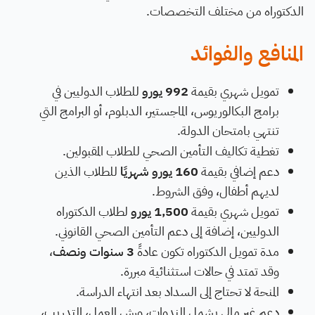
الدكتوراه من مختلف التخصصات.
المنافع والفوائد
تمويل شهري بقيمة
992 يورو
للطلاب الدوليين في
برامج البكالوريوس، الماجستير، الدبلوم، أو البرامج التي
تنتهي بامتحان الدولة.
تغطية تكاليف التأمين الصحي للطلاب المقبولين.
دعم إضافي بقيمة
160 يورو شهريًا
للطلاب الذين
لديهم أطفال، وفق الشروط.
تمويل شهري بقيمة
1,500 يورو
لطلاب الدكتوراه
الدوليين، إضافة إلى دعم التأمين الصحي القانوني.
مدة تمويل الدكتوراه تكون عادةً
3 سنوات ونصف
،
وقد تمتد في حالات استثنائية مبررة.
المنحة لا تحتاج إلى السداد بعد انتهاء الدراسة.
دعم غير مالي يشمل الندوات، ورش العمل، التدريب،