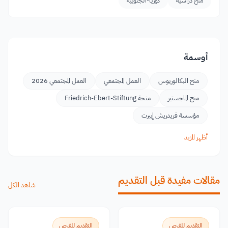
منح دراسية
كوريا-الجنوبية
أوسمة
منح البكالوريوس
العمل المجتمعي
العمل المجتمعي 2026
منح الماجستير
منحة Friedrich-Ebert-Stiftung
مؤسسة فريدريش إيبرت
أظهر المزيد
مقالات مفيدة قبل التقديم
شاهد الكل
التقديم للفرص
التقديم للفرص