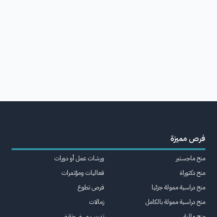
فرص مميزة
منح ماجستير
ورشات عمل أو دورات
منح دكتوراة
فعاليات ومؤتمرات
منح دراسية ممولة جزئيا
فرص تطوع
منح دراسية ممولة بالكامل
زمالات
منح مالية
تدريب مهني وتقني