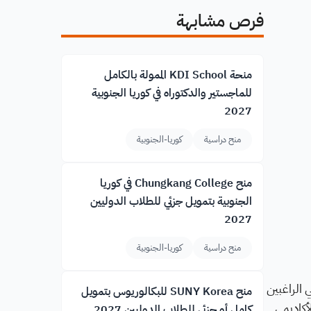
فرص مشابهة
منحة KDI School الممولة بالكامل
للماجستير والدكتوراه في كوريا الجنوبية
2027
منح دراسية
كوريا-الجنوبية
منح Chungkang College في كوريا
الجنوبية بتمويل جزئي للطلاب الدوليين
2027
منح دراسية
كوريا-الجنوبية
 الراغبين
منح SUNY Korea للبكالوريوس بتمويل
أكاديمي
كامل أو جزئي للطلاب الدوليين 2027