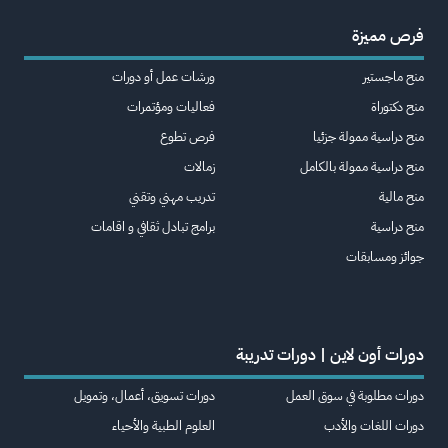
فرص مميزة
منح ماجستير
ورشات عمل أو دورات
منح دكتوراة
فعاليات ومؤتمرات
منح دراسية ممولة جزئيا
فرص تطوع
منح دراسية ممولة بالكامل
زمالات
منح مالية
تدريب مهني وتقني
منح دراسية
برامج تبادل ثقافي و اقامات
جوائز ومسابقات
دورات أون لاين | دورات تدريبة
دورات مطلوبة في سوق العمل
دورات تسويق، أعمال، وتمويل
دورات اللغات والأدب
العلوم الطبية والأحياء