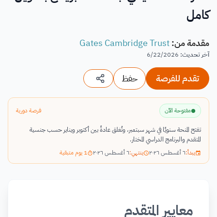
كامل
مقدمة من
:
Gates Cambridge Trust
آخر تحديث
:
6/22/2026
تقدم للفرصة
حفظ
مفتوحة الآن
فرصة دورية
تفتح المنحة سنويًا في شهر سبتمبر، وتُغلق عادةً بين أكتوبر ويناير حسب جنسية
المتقدم والبرنامج الدراسي المختار.
يبدأ:
٦ أغسطس ٢٠٢٦
ينتهي:
٦ أغسطس ٢٠٢٦
1 يوم متبقية
معايير المتقدم