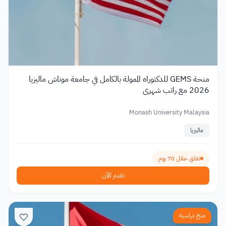
منحة GEMS للدكتوراه الممولة بالكامل في جامعة موناش ماليزيا
2026 مع راتب شهري
Monash University Malaysia
ماليزيا
تغلق خلال 70 يوم
تقدم الآن
منح دراسية