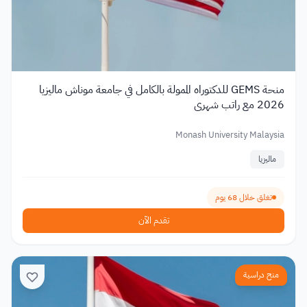
منحة GEMS للدكتوراه الممولة بالكامل في جامعة موناش ماليزيا
2026 مع راتب شهري
Monash University Malaysia
ماليزيا
تغلق خلال 68 يوم
تقدم الآن
منح دراسية