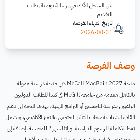
عن السجل الأكاديمي, رسالة توصية, طلب
التقديم
تاريخ انتهاء الفرصة
2026-08-31
وصف الفرصة
منحة McCall MacBain 2027 هي منحة دراسية ممولة
بالكامل مقدمة من جامعة McGill في كندا للطلاب الدوليين
الراغبين بدراسة الماجستير أو البرامج المهنية. تهدف المنحة إلى دعم
القادة الشباب أصحاب التأثير المجتمعي والتميز الأكاديمي، وتشمل
تغطية كاملة للرسوم الدراسية، وراتبًا شهريًا للمعيشة، إضافة إلى
برامج تطوير قيادي وإرشاد مهني داخل واحدة من أفضل