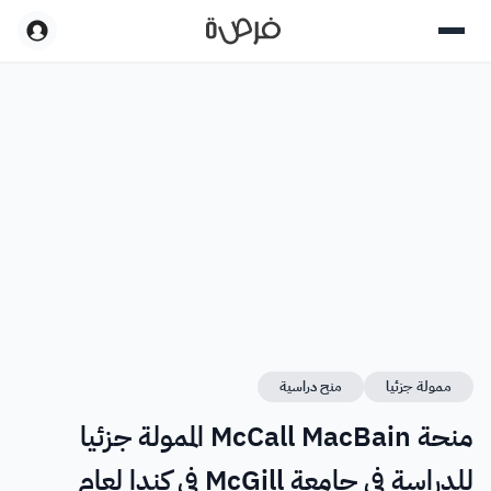
ممولة جزئيا
منح دراسية
منحة McCall MacBain الممولة جزئيا
للدراسة في جامعة McGill في كندا لعام