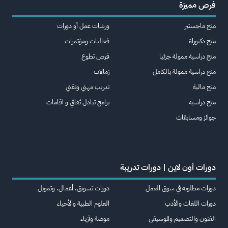
فرص مميزة
منح ماجستير
ورشات عمل أو دورات
منح دكتوراة
فعاليات ومؤتمرات
منح دراسية ممولة جزئيا
فرص تطوع
منح دراسية ممولة بالكامل
زمالات
منح مالية
تدريب مهني وتقني
منح دراسية
برامج تبادل ثقافي و اقامات
جوائز ومسابقات
دورات أون لاين | دورات تدريبة
دورات مطلوبة في سوق العمل
دورات تسويق، أعمال، وتمويل
دورات اللغات والأدب
العلوم الطبية والأحياء
الفنون والتصميم والموسيقى
موضة وأزياء