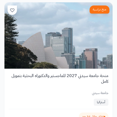
منح دراسية
منحة جامعة سيدني 2027 للماجستير والدكتوراه البحثية بتمويل
كامل
جامعة سيدني
أستراليا
تغلق خلال 34 يوم