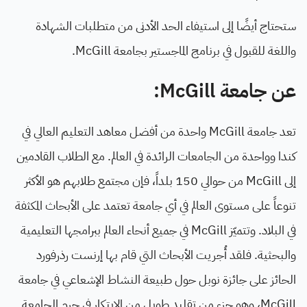
ستحتاج أيضًا إلى استيفاء الحد الأدنى من متطلبات الشهادة
واللغة للقبول في برنامج الماجستير بجامعة McGill.
عن جامعة McGill:
تعد جامعة McGill واحدة من أفضل معاهد التعليم العالي في
كندا وواحدة من الجامعات الرائدة في العالم. مع الطلاب القادمين
إلى McGill من حوالي 150 بلداً، فإن مجتمع طلابهم هو الأكثر
تنوعاً على مستوى العالم في أي جامعة تعتمد على الأبحاث المكثفة
في البلاد. وتتميّز McGill في جميع أنحاء العالم ببرامجها التعليمية
والبحثية. فلقد أُجريت الأبحاث التي قام بها إرنست رذرفورد
الحائز على جائزة نوبل حول طبيعة النشاط الإشعاعي في جامعة
McGill، وهو جزء من تقليد طويل من الابتكار في حرم الجامعة