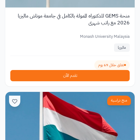
منحة GEMS للدكتوراه الممولة بالكامل في جامعة موناش ماليزيا
2026 مع راتب شهري
Monash University Malaysia
ماليزيا
تغلق خلال 69 يوم
تقدم الآن
منح دراسية