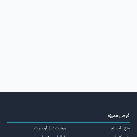
فرص مميزة
منح ماجستير
ورشات عمل أو دورات