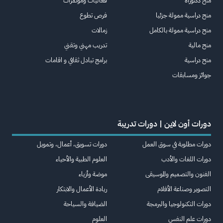
منح دكتوراة
فعاليات ومؤتمرات
منح دراسية ممولة جزئيا
فرص تطوع
منح دراسية ممولة بالكامل
زمالات
منح مالية
تدريب مهني وتقني
منح دراسية
برامج تبادل ثقافي و اقامات
جوائز ومسابقات
دورات أون لاين | دورات تدريبة
دورات مطلوبة في سوق العمل
دورات تسويق، أعمال، وتمويل
دورات اللغات والأدب
العلوم الطبية والأحياء
الفنون والتصميم والموسيقى
موضة وأزياء
التصوير وصناعة الأفلام
ريادة الأعمال والابتكار
دورات التكنولوجيا والبرمجة
الضيافة والسياحة
دورات علم النفس
العلوم