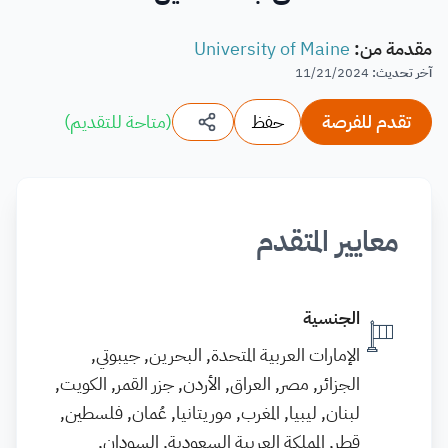
مقدمة من
:
University of Maine
آخر تحديث
:
11/21/2024
تقدم للفرصة
حفظ
(
متاحة للتقديم
)
معايير المتقدم
الجنسية
الإمارات العربية المتحدة, البحرين, جيبوتي,
الجزائر, مصر, العراق, الأردن, جزر القمر, الكويت,
لبنان, ليبيا, المغرب, موريتانيا, عُمان, فلسطين,
قطر, المملكة العربية السعودية, السودان,