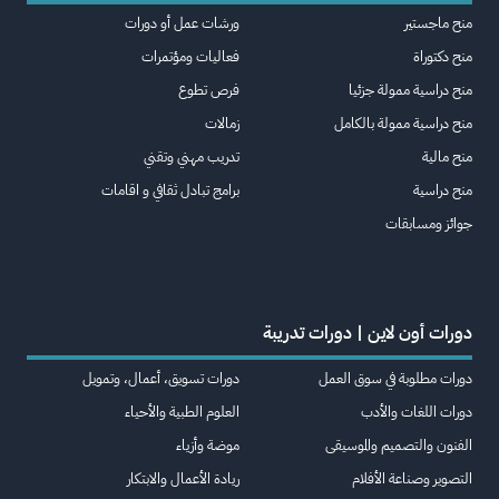
منح ماجستير
ورشات عمل أو دورات
منح دكتوراة
فعاليات ومؤتمرات
منح دراسية ممولة جزئيا
فرص تطوع
منح دراسية ممولة بالكامل
زمالات
منح مالية
تدريب مهني وتقني
منح دراسية
برامج تبادل ثقافي و اقامات
جوائز ومسابقات
دورات أون لاين | دورات تدريبة
دورات مطلوبة في سوق العمل
دورات تسويق، أعمال، وتمويل
دورات اللغات والأدب
العلوم الطبية والأحياء
الفنون والتصميم والموسيقى
موضة وأزياء
التصوير وصناعة الأفلام
ريادة الأعمال والابتكار