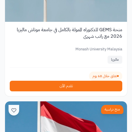
منحة GEMS للدكتوراه الممولة بالكامل في جامعة موناش ماليزيا
2026 مع راتب شهري
Monash University Malaysia
ماليزيا
تغلق خلال 68 يوم
تقدم الآن
منح دراسية