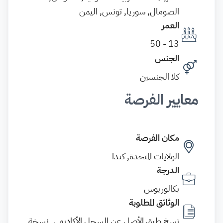
الصومال, سوريا, تونس, اليمن
العمر
13 - 50
الجنس
كلا الجنسين
معايير الفرصة
مكان الفرصة
الولايات المتحدة, كندا
الدرجة
بكالوريوس
الوثائق المطلوبة
نسخ طبق الأصل عن السجل الأكاديمي, نسخة