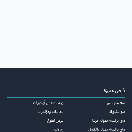
فرص مميزة
منح ماجستير
ورشات عمل أو دورات
منح دكتوراة
فعاليات ومؤتمرات
منح دراسية ممولة جزئيا
فرص تطوع
منح دراسية ممولة بالكامل
زمالات