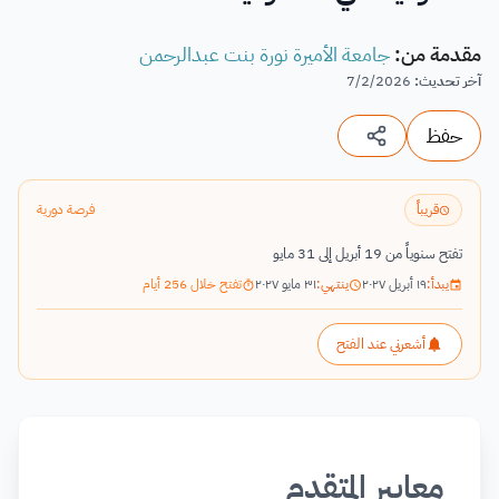
مقدمة من
:
جامعة الأميرة نورة بنت عبدالرحمن
آخر تحديث
:
7/2/2026
حفظ
قريباً
فرصة دورية
تفتح سنوياً من 19 أبريل إلى 31 مايو
يبدأ:
١٩ أبريل ٢٠٢٧
ينتهي:
٣١ مايو ٢٠٢٧
تفتح خلال 256 أيام
أشعرني عند الفتح
معايير المتقدم