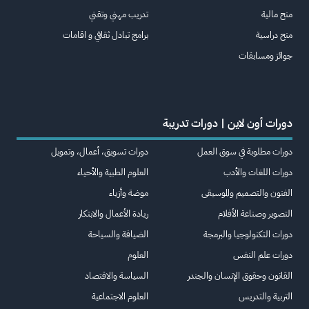
منح مالية
تدريب مهني وتقني
منح دراسية
برامج تبادل ثقافي و اقامات
جوائز ومسابقات
دورات أون لاين | دورات تدريبة
دورات مطلوبة في سوق العمل
دورات تسويق، أعمال، وتمويل
دورات اللغات والأدب
العلوم الطبية والأحياء
الفنون والتصميم والموسيقى
موضة وأزياء
التصوير وصناعة الأفلام
ريادة الأعمال والابتكار
دورات التكنولوجيا والبرمجة
الضيافة والسياحة
دورات علم النفس
العلوم
القانون وحقوق الإنسان والجندر
السياسة والاقتصاد
التربية والتدريس
العلوم الاجتماعية