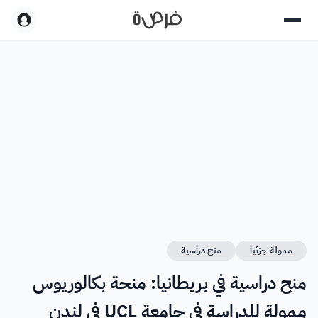
ممولة جزئيا
منح دراسية
منح دراسية في بريطانيا: منحة بكالوريوس
ممولة للدراسة في جامعة UCL في لندن