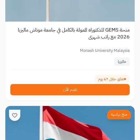
منحة GEMS للدكتوراه الممولة بالكامل في جامعة موناش ماليزيا
2026 مع راتب شهري
Monash University Malaysia
ماليزيا
تغلق خلال 67 يوم
تقدم الآن
منح دراسية