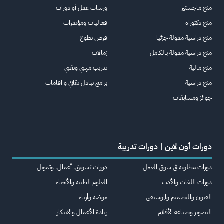
منح ماجستير
ورشات عمل أو دورات
منح دكتوراة
فعاليات ومؤتمرات
منح دراسية ممولة جزئيا
فرص تطوع
منح دراسية ممولة بالكامل
زمالات
منح مالية
تدريب مهني وتقني
منح دراسية
برامج تبادل ثقافي و اقامات
جوائز ومسابقات
دورات أون لاين | دورات تدريبة
دورات مطلوبة في سوق العمل
دورات تسويق، أعمال، وتمويل
دورات اللغات والأدب
العلوم الطبية والأحياء
الفنون والتصميم والموسيقى
موضة وأزياء
التصوير وصناعة الأفلام
ريادة الأعمال والابتكار