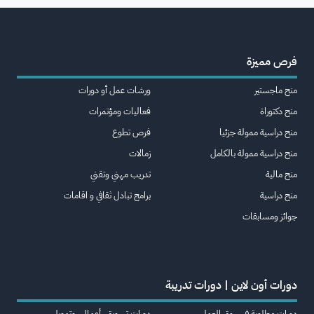
فرص مميزة
منح ماجستير
ورشات عمل أو دورات
منح دكتوراة
فعاليات ومؤتمرات
منح دراسية ممولة جزئيا
فرص تطوع
منح دراسية ممولة بالكامل
زمالات
منح مالية
تدريب مهني وتقني
منح دراسية
برامج تبادل ثقافي و اقامات
جوائز ومسابقات
دورات أون لاين | دورات تدريبة
دورات مطلوبة في سوق العمل
دورات تسويق، أعمال، وتمويل