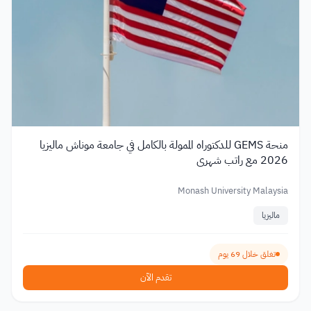
منحة GEMS للدكتوراه الممولة بالكامل في جامعة موناش ماليزيا
2026 مع راتب شهري
Monash University Malaysia
ماليزيا
تغلق خلال 69 يوم
تقدم الآن