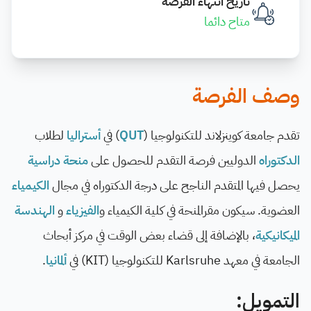
تاريخ انتهاء الفرصة
متاح دائما
وصف الفرصة
تقدم جامعة كوينزلاند للتكنولوجيا (
QUT
) في
أستراليا
لطلاب
الدكتوراه
الدوليين فرصة التقدم للحصول على
منحة دراسية
يحصل فيها المتقدم الناجح على درجة الدكتوراه في مجال
الكيمياء
العضوية. سيكون مقرالمنحة في كلية الكيمياء و
الفيزياء
و
الهندسة
الميكانيكية
، بالإضافة إلى قضاء بعض الوقت في مركز أبحاث
الجامعة في معهد Karlsruhe للتكنولوجيا (KIT) في
ألمانيا
.
التمويل: