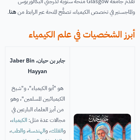
تُقدِّم جامعة Glasgow منحة سنوية لدرجتي البكالوريوس
والماجستير في تخصص الكيمياء، تصفَّح المنحة عبر الرابط من
هنا
.
أبرز الشخصيات في علم الكيمياء
جابر بن حيان، Jaber Bin
Hayyan
هو "أبو الكيمياء"، و"شيخ
الكيميائيين المسلمين"، وهو
من أبرز العلماء البارعين في
مجالات عدة مثل:
الكيمياء
،
و
الفلك
، و
الهندسة
،
والطب
،