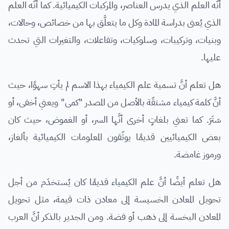
أنَّه العلم الذي يدرس العناصر، والمركبات الكيميائية. كما أنَّه العلم
الذي يُعنى بدراسة المادة وكل ما يتعلَّق بها من خصائص، وحالات،
وبنيات، وتركيبات، وسلوكيات، وتفاعلات، والتغيرات التي تحدث
عليها.
هل تعلم أنَّ تسمية علم الكيمياء بهذا الاسم لم يأتِ سهوًا، حيث
أنَّ كلمة كيمياء مشتقّة بالأصل من المصدر "كمى" ويعني أخفى، أو
سَتَرَ. كما تعني بلغاتٍ أخرى أنَّها السر، أو الغموض، حيث كان
بعض الكيميائيين قديمًا يوثّقون المعلومات الكيميائية بألغاز،
ورموز غامضة.
هل تعلم أيضًا أنَّ علم الكيمياء قديمًا كان يُستخدَم من أجل
تحويل المعادن الخسيسة إلى معادن ذات قيمة، مثل تحويل
المعادن البخسة إلى ذهب أو فضة. ومن الجدير بالذكر أنَّ العرب