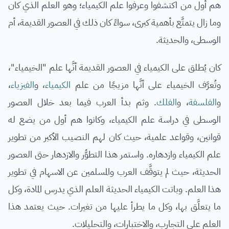
هم أول من اكتشفوا وعرفوا علم الكيمياء؛ وهو العلم الذي كان
وما زال يتمتَّع بأهمية كبرى، سواءً كان ذلك في العصور القديمة، أم
الوسطى، والحديثة.
كان يُطلق على الكيمياء في العصور القديمة أنَّها علم "الخيمياء"،
وتُعرَّف الخيمياء على أنَّها مزيجًا من علم
الكيمياء
، و
الفيزياء
،
و
الفلسفة
، و
الفلك
. وثم بدأ العرب فيما بعد خلال العصور
الوسطى في دراسة علم الكيمياء، وكانوا هم أول من يضع له
قوانين، وقواعد علمية، حيث كان لهم النصيب الأكبر من تطوير
علم الكيمياء وازدهاره. واستمر هذا التطوُّر والازدهار حتى العصور
الحديثة، حيث لم يتوقَّف العرب والمسلمين عن الاسهام في تطوير
هذا العلم. وباتت الكيمياء الحديثة العلم الذي يدرس المادة، وكل
ما يتعلَّق بها، وكل ما يطرأ عليها من تغيرات. حيث يعتمد هذا
العلم على التجارب، والاختبارات، والتحليلات.