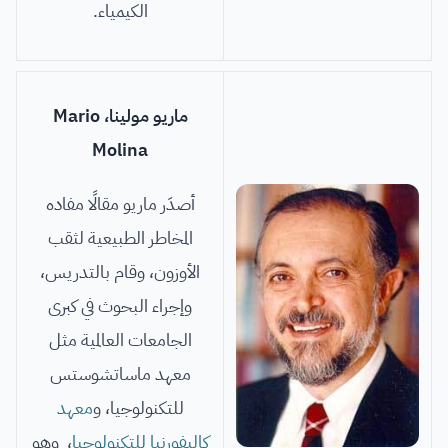
الكيمياء.
ماريو مولينا، Mario
Molina
أصدَر ماريو مقالًا مفاده
المخاطر الطبيعية لثقب
الأوزون، وقام بالتدريس،
وإجراء البحوث في كبرى
الجامعات العالمية مثل
معهد ماساتشوستس
للتكنولوجيا، و
معهد
كاليفورنيا للتكنولوجيا
، وهو