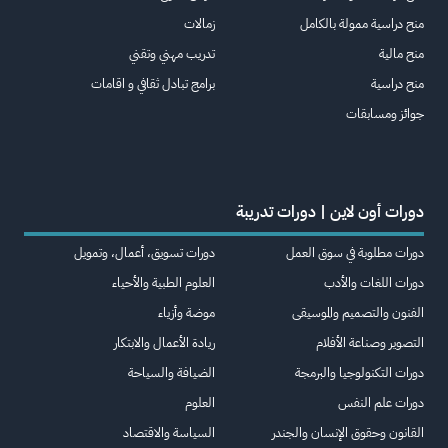
منح دراسية ممولة بالكامل
زمالات
منح مالية
تدريب مهني وتقني
منح دراسية
برامج تبادل ثقافي و اقامات
جوائز ومسابقات
دورات أون لاين | دورات تدريبة
دورات مطلوبة في سوق العمل
دورات تسويق، أعمال، وتمويل
دورات اللغات والأدب
العلوم الطبية والأحياء
الفنون والتصميم والموسيقى
موضة وأزياء
التصوير وصناعة الأفلام
ريادة الأعمال والابتكار
دورات التكنولوجيا والبرمجة
الضيافة والسياحة
دورات علم النفس
العلوم
القانون وحقوق الإنسان والجندر
السياسة والاقتصاد