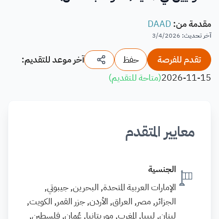
مقدمة من
:
DAAD
آخر تحديث
:
3/4/2026
تقدم للفرصة
حفظ
آخر موعد للتقديم:
2026-11-15
(
متاحة للتقديم
)
معايير المتقدم
الجنسية
الإمارات العربية المتحدة, البحرين, جيبوتي,
الجزائر, مصر, العراق, الأردن, جزر القمر, الكويت,
لبنان, ليبيا, المغرب, موريتانيا, عُمان, فلسطين,