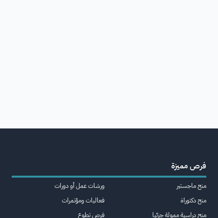
فرص مميزة
منح ماجستير
ورشات عمل أو دورات
منح دكتوراة
فعاليات ومؤتمرات
منح دراسية ممولة جزئيا
فرص تطوع