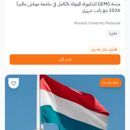
منحة GEMS للدكتوراه الممولة بالكامل في جامعة موناش ماليزيا
2026 مع راتب شهري
Monash University Malaysia
ماليزيا
تغلق خلال 68 يوم
تقدم الآن
منح دراسية