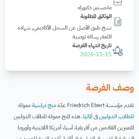
ماجستير, دكتوراه
الوثائق المطلوبة
نسخ طبق الأصل عن السجل الأكاديمي, شهادة
اللغة, رسالة توصية
تاريخ انتهاء الفرصة
2026-11-15
وصف الفرصة
تقدم مؤسسة Friedrich Ebert عدّة
منح دراسية
ممولة
للطلاب الدوليين
فى
ألمانيا
. هذه المنح ممولة للطلاب الدوليين
المتميزين القادمين من أفريقيا، آسيا، أمريكا اللاتينية وأوروبا
الشرقية الراغبين في الدراسة في ألمانيا. تُقدم المنحة للعديد من