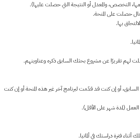
ها، التخصص، والمعدل أو النتيجة التي حصلت عليها).
في حال حصلت على المنحة.
التحاق بها.
نيا.
سلت لهم تقريرًا عن مشروع بحثك السابق ذكره وعناوينهم.
مات حول حصولك على منحة DAAD في السابق، أو إن كنت قد قدّمت لبرنامج آخر غير هذه المنحة أو إن كنت
 العمل (لمدة شهر على الأقل).
ناء فترة دراستك في ألمانيا.