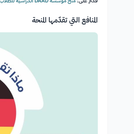
قّدم على:
منح مؤسسة DAAD الدراسية للطلاب الدوليين في المانيا (ممولة بالكامل)
المنافع التي تقدّمها المنحة