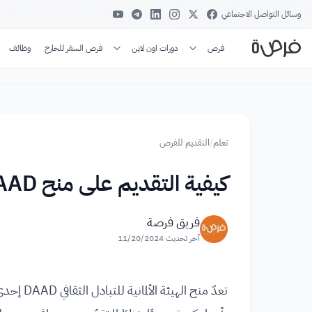
وسائل التواصل الاجتماعي
فرص
دورات اون لاين
فرص السفر للخارج
وظائف
تعلم
/
التقديم للفرص
كيفية التقديم على منح DAAD للدراسة في المانيا
فريق فرصة
آخر تحديث
11/20/2024
تعدّ منح الهيئة الألمانية للتبادل الثقافي DAAD إحدى أشهر