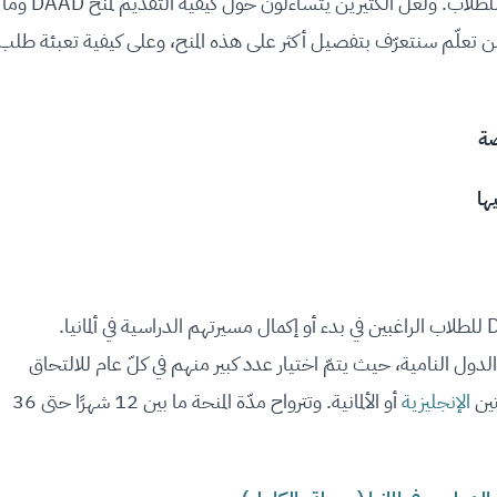
بأعداد كبيرة سنويًا، نظرًا لما تقدّمه من منافع ودعم للطلاب. ولعلّ الكثيرين يتساءلون حول كيفية التقديم لمنح DAAD وما
ن تعلّم سنتعرّف بتفصيل أكثر على هذه المنح، وعلى كيفية تعبئة طلب
صة
ها
يتمّ تقديم منح الهيئة الألمانية للتبادل الثقافي DAAD للطلاب الراغبين في بدء أو إكمال مسيرتهم الدراسية في ألمانيا.
 النامية، حيث يتمّ اختيار عدد كبير منهم في كلّ عام للالتحاق
تين
الإنجليزية
أو الألمانية. وتترواح مدّة المنحة ما بين 12 شهرًا حتى 36