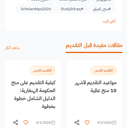
#منح_العراق
#StudyInIraq
Scholarships2026
أظهر المزيد
مقالات مفيدة قبل التقديم
شاهد الكل
التقديم للفرص
التقديم للفرص
مواعيد التقديم لأشهر
كيفية التقديم على منح
10 منح عالمية
الحكومة الهنغارية:
الدليل الشامل خطوة
بخطوة
4/1/2026
4/1/2026