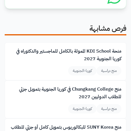
فرص مشابهة
منحة KDI School الممولة بالكامل للماجستير والدكتوراه في
كوريا الجنوبية 2027
منح دراسية
كوريا-الجنوبية
منح Chungkang College في كوريا الجنوبية بتمويل جزئي
للطلاب الدوليين 2027
منح دراسية
كوريا-الجنوبية
منح SUNY Korea للبكالوريوس بتمويل كامل أو جزئي للطلاب