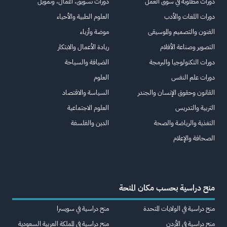
دورات مطلوبة في سوق العمل
دورات تسويق، أعمال، وتمويل
دورات اللغات والأدب
العلوم الطبية والأحياء
الفنون والتصميم والموسيقى
موضة وأزياء
التصوير وصناعة الأفلام
ريادة الأعمال والابتكار
دورات التكنولوجيا والبرمجة
الضيافة والسياحة
دورات علم النفس
العلوم
القانون وحقوق الإنسان والجندر
السياسة والاقتصاد
التربية والتدريس
العلوم الاجتماعية
التغذية والرياضة والصحة
الدين والفلسفة
الصحافة والإعلام
منح دراسية بحسب مكان المنحة
منح دراسية في الولايات المتحدة
منح دراسية في سويسرا
منح دراسية في الأردن
منح دراسية في المملكة العربية السعودية