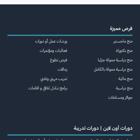
فرص مميزة
منح ماجستير
ورشات عمل أو دورات
منح دكتوراة
فعاليات ومؤتمرات
منح دراسية ممولة جزئيا
فرص تطوع
منح دراسية ممولة بالكامل
زمالات
منح مالية
تدريب مهني وتقني
منح دراسية
برامج تبادل ثقافي و اقامات
جوائز ومسابقات
دورات أون لاين | دورات تدريبة