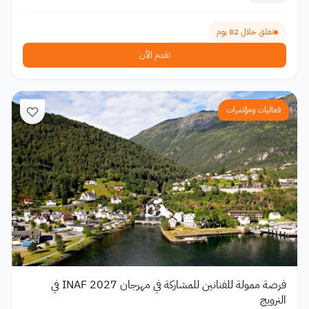
تغلق خلال 82 يوم
تقدم الآن
فعاليات ومؤتمرات
فرصة ممولة للفنانين للمشاركة في مهرجان INAF 2027 في
النرويج