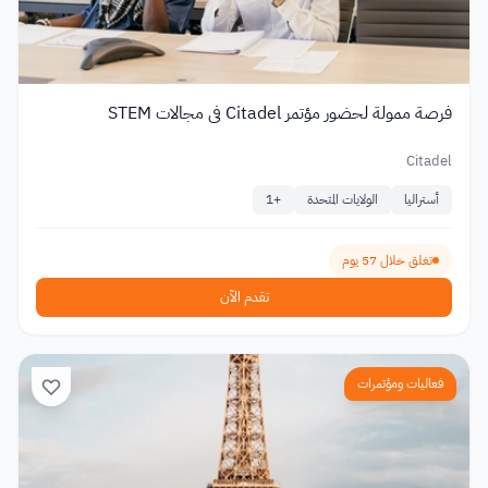
فرصة ممولة لحضور مؤتمر Citadel في مجالات STEM
Citadel
أستراليا
الولايات المتحدة
+
1
تغلق خلال 57 يوم
تقدم الآن
فعاليات ومؤتمرات