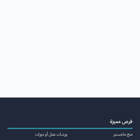
فرص مميزة
منح ماجستير
ورشات عمل أو دورات