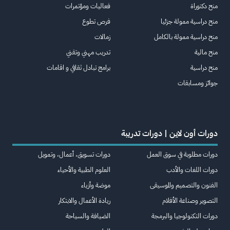
منح دكتوراة
فعاليات ومؤتمرات
منح دراسية ممولة جزئيا
فرص تطوع
منح دراسية ممولة بالكامل
زمالات
منح مالية
تدريب مهني وتقني
منح دراسية
برامج تبادل ثقافي و اقامات
جوائز ومسابقات
دورات أون لاين | دورات تدريبة
دورات مطلوبة في سوق العمل
دورات تسويق، أعمال، وتمويل
دورات اللغات والأدب
العلوم الطبية والأحياء
الفنون والتصميم والموسيقى
موضة وأزياء
التصوير وصناعة الأفلام
ريادة الأعمال والابتكار
دورات التكنولوجيا والبرمجة
الضيافة والسياحة