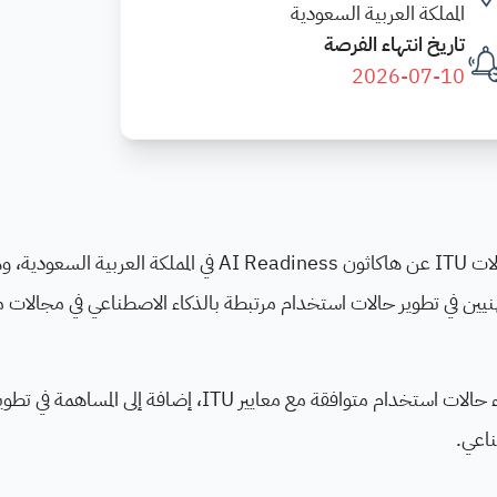
المملكة العربية السعودية
تاريخ انتهاء الفرصة
2026-07-10
تعلن منصة AI for Good التابعة للاتحاد الدولي للاتصالات ITU عن هاكاثون AI Readiness في المملكة العربية السع
نيين في تطوير حالات استخدام مرتبطة بالذكاء الاصطناعي في مجالات 
يركز الهاكاثون على قياس جاهزية الذكاء الاصطناعي وبناء حالات استخدام متوافقة مع معايير ITU، إضافة 
ناعي.