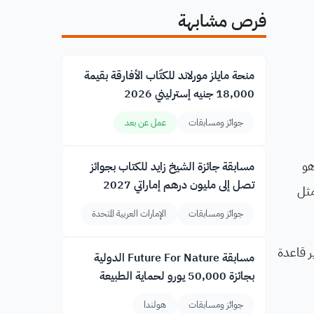
فرص مشابهة
منحة مايلز مورلاند للكتّاب الأفارقة بقيمة
18,000 جنيه إسترليني 2026
جوائز ومسابقات
عمل عن بعد
ودية، وهو
مسابقة جائزة الشيخ زايد للكتاب بجوائز
تصل إلى مليون درهم إماراتي 2027
مثل
جوائز ومسابقات
الإمارات العربية المتحدة
إلى المساهمة في تطوير قاعدة
مسابقة Future For Nature الدولية
بجائزة 50,000 يورو لحماية الطبيعة
جوائز ومسابقات
هولندا