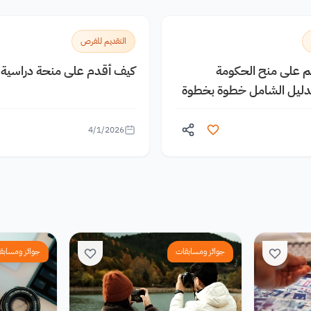
التقديم للفرص
يم على منح الحكومة
كيف أقدم على منحة دراسية م
الدليل الشامل خطوة بخطوة
4/1/2026
جوائز ومسابقات
جوائز ومسابق