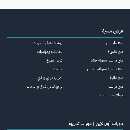
فرص مميزة
منح ماجستير
ورشات عمل أو دورات
منح دكتوراة
فعاليات ومؤتمرات
منح دراسية ممولة جزئيا
فرص تطوع
منح دراسية ممولة بالكامل
زمالات
منح مالية
تدريب مهني وتقني
منح دراسية
برامج تبادل ثقافي و اقامات
جوائز ومسابقات
دورات أون لاين | دورات تدريبة