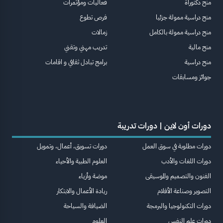
منح دكتوراة
فعاليات ومؤتمرات
منح دراسية ممولة جزئيا
فرص تطوع
منح دراسية ممولة بالكامل
زمالات
منح مالية
تدريب مهني وتقني
منح دراسية
برامج تبادل ثقافي و اقامات
جوائز ومسابقات
دورات أون لاين | دورات تدريبة
دورات مطلوبة في سوق العمل
دورات تسويق، أعمال، وتمويل
دورات اللغات والأدب
العلوم الطبية والأحياء
الفنون والتصميم والموسيقى
موضة وأزياء
التصوير وصناعة الأفلام
ريادة الأعمال والابتكار
دورات التكنولوجيا والبرمجة
الضيافة والسياحة
دورات علم النفس
العلوم