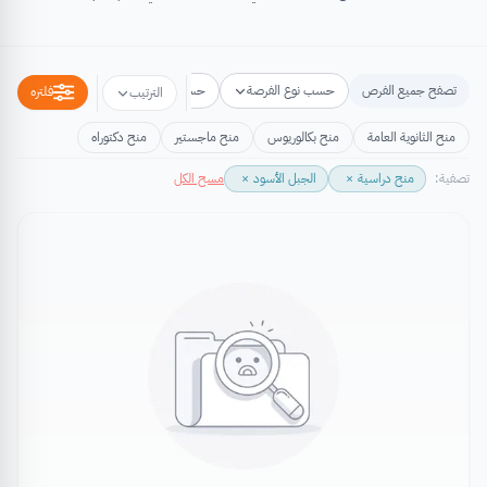
تصفح جميع الفرص
حسب نوع الفرصة
حسب مكان الفرصة
حسب التخص
فلتره
الترتيب
منح الثانوية العامة
منح بكالوريوس
منح ماجستير
منح دكتوراه
تصفية:
منح دراسية
×
الجبل الأسود
×
مسح الكل