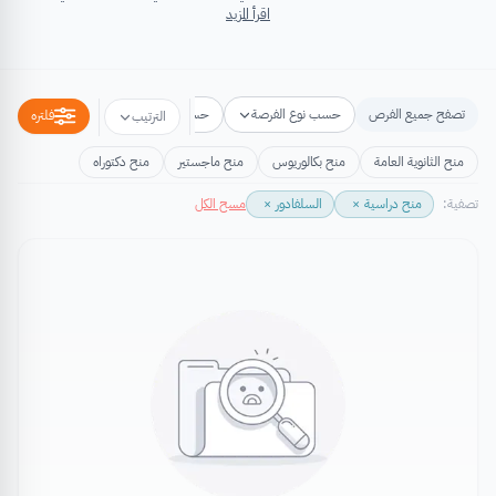
اقرأ المزيد
تصفح جميع الفرص
حسب نوع الفرصة
حسب مكان الفرصة
حسب التخص
فلتره
الترتيب
منح الثانوية العامة
منح بكالوريوس
منح ماجستير
منح دكتوراه
تصفية:
منح دراسية
×
السلفادور
×
مسح الكل