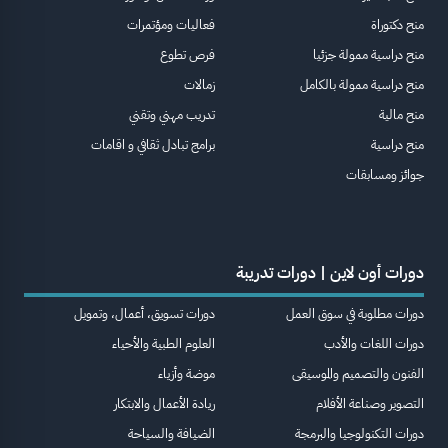
منح دكتوراة
فعاليات ومؤتمرات
منح دراسية ممولة جزئيا
فرص تطوع
منح دراسية ممولة بالكامل
زمالات
منح مالية
تدريب مهني وتقني
منح دراسية
برامج تبادل ثقافي و اقامات
جوائز ومسابقات
دورات أون لاين | دورات تدريبة
دورات مطلوبة في سوق العمل
دورات تسويق، أعمال، وتمويل
دورات اللغات والأدب
العلوم الطبية والأحياء
الفنون والتصميم والموسيقى
موضة وأزياء
التصوير وصناعة الأفلام
ريادة الأعمال والابتكار
دورات التكنولوجيا والبرمجة
الضيافة والسياحة