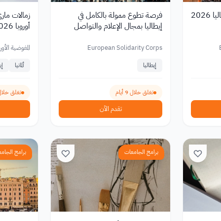
فرصة تطوع ممولة في إيطاليا 2026
فرصة تطوع ممولة بالكامل في
زمالات ماري
إيطاليا بمجال الإعلام والتواصل
أوروبا 2026
الشبابي 2026
European Solidarity Corps
المفوضية الأور
إيطاليا
ألمانيا
إي
تغلق خلال 9 أيام
تغلق خلال 32 ي
تقدم الآن
برامج الجامعات
برامج الجام