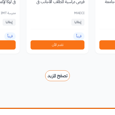
 جامعة
فرص دراسية للطلاب الأجانب في
في لوكا لإك
إيطاليا MAECI
كامل لبرام
MAECI
مدرسة IMT للدراسات المتقدمة
إيطاليا
إيطاليا
قريباً
قريباً
تقدم الآن
تصفح المزيد