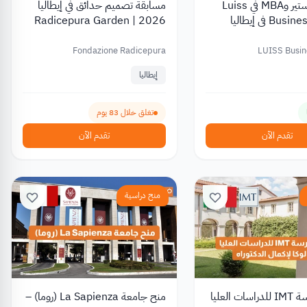
برامج ماجستير وMBA في Luiss
مسابقة تصميم حدائق في إيطاليا
Business School في إيطاليا
2026 | Radicepura Garden
Festival بجائزة 10,000 يورو
Fondazione Radicepura
LUISS Busin
إيطاليا
تغلق خلال 83 يوم
تقدم الآن
تقدم الآن
منح دراسية
منحة مدرسة IMT للدراسات العليا
منح جامعة La Sapienza (روما) –