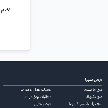
انضم ا
فرص مميزة
منح ماجستير
ورشات عمل أو دورات
منح دكتوراة
فعاليات ومؤتمرات
منح دراسية ممولة جزئيا
فرص تطوع