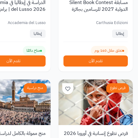
مسابقة Silent Book Contest
الدراسة في 
الدولية 2027 للرسامين بجائزة
el Lusso 2026
2500 يورو
والتصميم في ميلانو
Accademia del Lusso
Carthusia Edizioni
إيطاليا
إيطاليا
تغلق خلال 160 يوم
متاح دائمًا
تقدم الآن
تقدم الآن
فرص تطوع
منح دراسية
فرص تطوع إنسانية في أوروبا 2026
منح ممولة بالكامل لدراسة