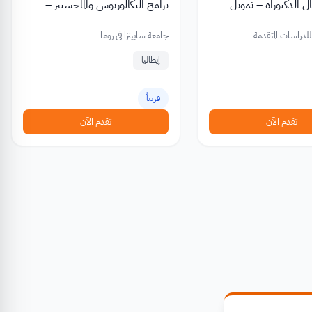
مال الدكتوراه – تمويل
برامج البكالوريوس والماجستير –
ج البحث العلمي
تمويل أكاديمي ومعيشي متنوع
جامعة سابينزا في روما
إيطاليا
قريباً
تقدم الآن
تقدم الآن