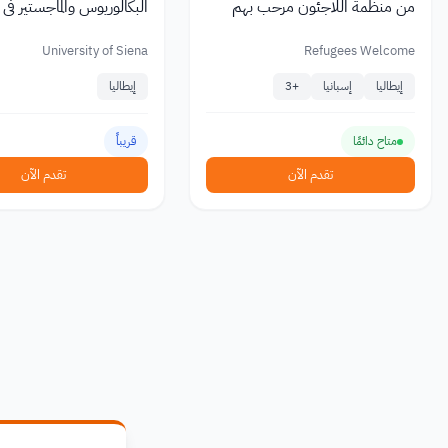
من منظمة اللاجئون مرحب بهم
البكالوريوس والماجستير في
سيينا إيطاليا 2026
University of Siena
Refugees Welcome
إيطاليا
إسبانيا
+
3
إيطاليا
متاح دائمًا
قريباً
تقدم الآن
تقدم الآن