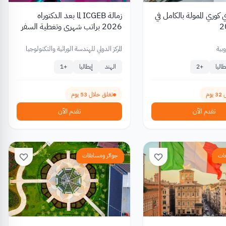
 كوري الممولة بالكامل في
زمالة ICGEB لما بعد الدكتوراه
2026 براتب شهري وتغطية السفر
والتأمين الصحي
وبية
المركز الدولي للهندسة الوراثية والتكنولوجيا
الحيوية (ICGEB)
طاليا
+
2
الهند
إيطاليا
+
1
وم
تغلق خلال 53 يوم
تقدم الآن
تقدم الآن
عات
جوائز ومسابقات