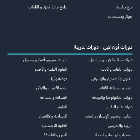
منح دراسية
برامج تبادل ثقافي و اقامات
جوائز ومسابقات
دورات أون لاين | دورات تدريبة
دورات مطلوبة في سوق العمل
دورات تسويق، أعمال، وتمويل
دورات اللغات والأدب
العلوم الطبية والأحياء
الفنون والتصميم والموسيقى
موضة وأزياء
التصوير وصناعة الأفلام
ريادة الأعمال والابتكار
دورات التكنولوجيا والبرمجة
الضيافة والسياحة
دورات علم النفس
العلوم
القانون وحقوق الإنسان والجندر
السياسة والاقتصاد
التربية والتدريس
العلوم الاجتماعية
التغذية والرياضة والصحة
الدين والفلسفة