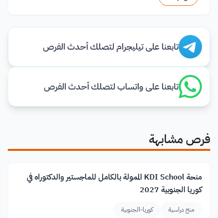
تابعنا على تيليجرام لتصلك أحدث الفرص
تابعنا على واتساب لتصلك أحدث الفرص
فرص مشابهة
منحة KDI School الممولة بالكامل للماجستير والدكتوراه في
كوريا الجنوبية 2027
منح دراسية
كوريا-الجنوبية