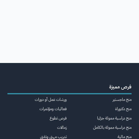
فرص مميزة
منح ماجستير
ورشات عمل أو دورات
منح دكتوراة
فعاليات ومؤتمرات
منح دراسية ممولة جزئيا
فرص تطوع
منح دراسية ممولة بالكامل
زمالات
منح مالية
تدريب مهني وتقني